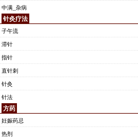
中满_杂病
针灸疗法
子午流
滞针
指针
直针刺
针灸
针法
方药
妊娠药忌
热剂