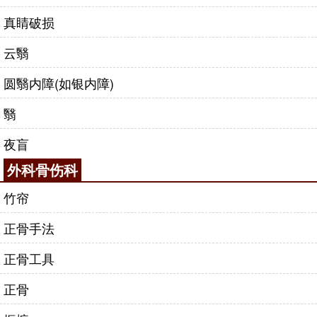
真睛破损
云翳
圆翳内障(如银内障)
翳
夜盲
外科骨伤科
竹帘
正骨手法
正骨工具
正骨