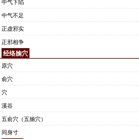
中气下陷
中气不足
正虚邪实
正邪相争
经络腧穴
原穴
俞穴
穴
溪谷
五俞穴（五腧穴）
同身寸