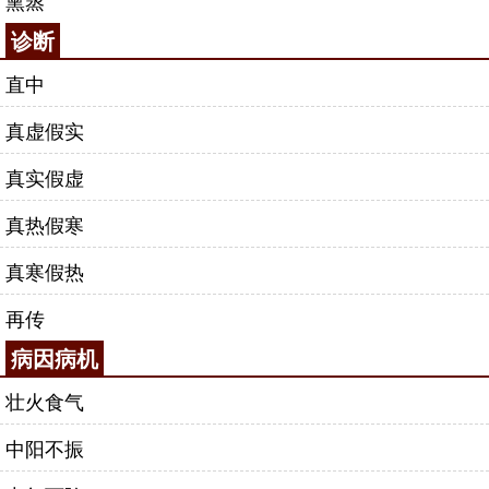
熏蒸
诊断
直中
真虚假实
真实假虚
真热假寒
真寒假热
再传
病因病机
壮火食气
中阳不振