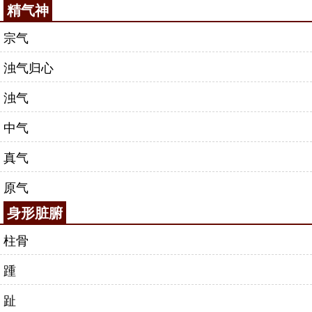
精气神
宗气
浊气归心
浊气
中气
真气
原气
身形脏腑
柱骨
踵
趾