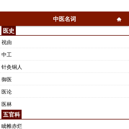
中医名词
医史
祝由
中工
针灸铜人
御医
医论
医林
五官科
眦帷赤烂