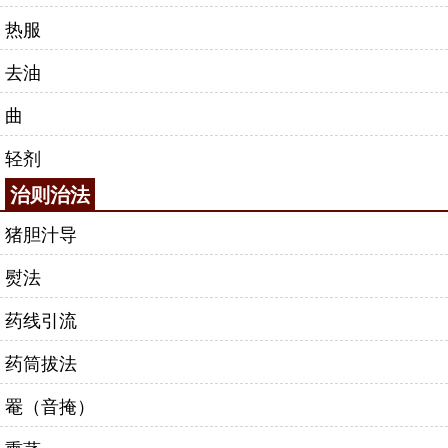
热服
去油
曲
轻剂
治则治法
猪胆汁导
熨法
药线引流
药筒拔法
罨（音掩）