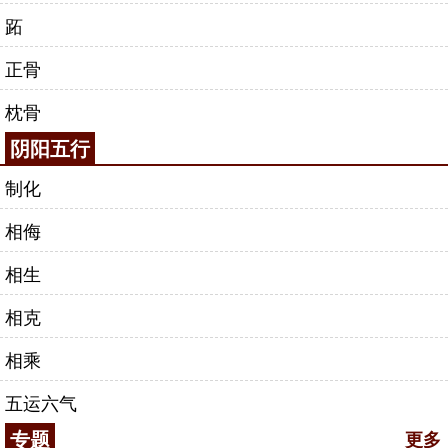
跖
正骨
枕骨
阴阳五行
制化
相侮
相生
相克
相乘
五运六气
专题
更多