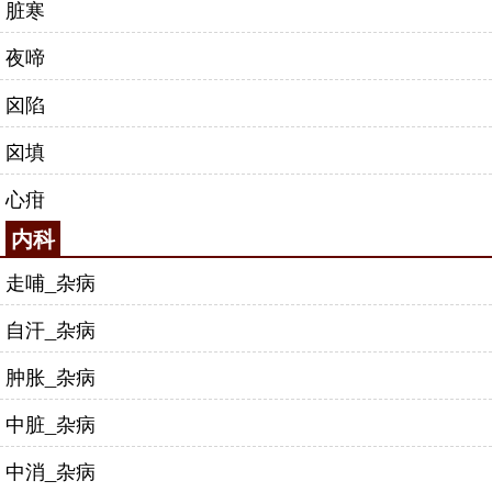
脏寒
夜啼
囟陷
囟填
心疳
内科
走哺_杂病
自汗_杂病
肿胀_杂病
中脏_杂病
中消_杂病