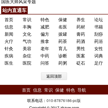
国医大师风采专题
站内直通车
首页
常识
特色
保健
养生
论坛
信息
丰胸
减肥
名医
药材
书籍
新闻
文化
偏方
拔罐
膏药
刮痧
火疗
气功
推拿
药茶
药酒
药浴
针灸
美容
老年
育儿
男性
女性
疾病
杂症
中药
诊断
医案
词典
医生
医院
问答
药粥
砭石
足疗
返回顶部
首页
信息
常识
保健
特色
导航
联系电话：
010-87876186
-
pc版
Copyright © 2017 zhzyw.com