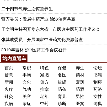
二十四节气养生之惊蛰养生
蒋齐委员：发展中药产业 治沙治穷共赢
于文明主持召开华东六省一市医改中医药工作座谈会
张其成委员：开展国家中医药文化资源普查
2019年吉林省中医药工作会议召开
站内直通车
首页
常识
特色
保健
养生
论坛
信息
丰胸
减肥
名医
药材
书籍
新闻
文化
偏方
拔罐
膏药
刮痧
火疗
气功
推拿
药茶
药酒
药浴
针灸
美容
老年
育儿
男性
女性
疾病
杂症
中药
诊断
医案
词典