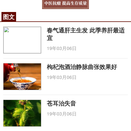
图文
春气通肝主生发 此季养肝最适
宜
19年03月06日
枸杞泡酒治静脉曲张效果好
19年03月06日
苍耳治失音
19年03月06日