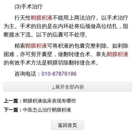
(3)手术治疗
行天性
鞘膜积液
不能用上两法治疗。以手术治疗
为主。手术的目的是在内环处将疝颈做高位结扎，阻
断腹水下流。以下的疝囊可不处理。
精索
鞘膜积液
可将积液的包囊完整剥除。如剥除
困难，亦可剪开囊壁，做翻转缝合术。睾丸
鞘膜积液
的有效手术方法是鞘膜切除翻转缝合术。
咨询电话：
010-87876186
↓展开全部内容
上一篇：
鞘膜积液临床表现有哪些
下一篇：
中医怎么治疗鞘膜积液
返回首页