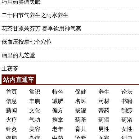
巧用药膳调失眠
二十四节气养生之雨水养生
花茶甘凉兼芬芳 春季饮用神气爽
低血压按摩七个穴位
画里的九芝堂
土茯苓
站内直通车
首页
常识
特色
保健
养生
论坛
信息
丰胸
减肥
名医
药材
书籍
新闻
文化
偏方
拔罐
膏药
刮痧
火疗
气功
推拿
药茶
药酒
药浴
针灸
美容
老年
育儿
男性
女性
疾病
杂症
中药
诊断
医案
词典