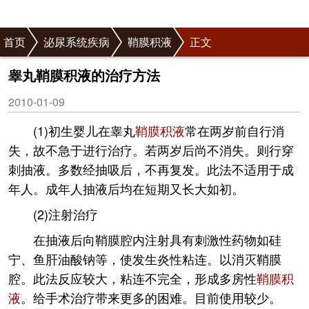
首页
泌尿系统疾病
鞘膜积液
正文
睾丸鞘膜积液的治疗方法
2010-01-09
(1)初生婴儿在睾丸
鞘膜积液
常在两岁前自行消
失，故不急于进行治疗。若两岁后尚不消失。则行穿
刺抽液。多数经抽吸后，不再复发。此法不适用于成
年人。成年人抽液后均在短期又长大如初。
(2)注射治疗
在抽液后向鞘膜腔内注射具有刺激性药物如硅
宁、鱼肝油酸钠等，使发生炎性粘连。以消灭鞘膜
腔。此法反应较大，粘连不完全，形成多房性
鞘膜积
液
。给手术治疗带来更多的困难。目前使用较少。