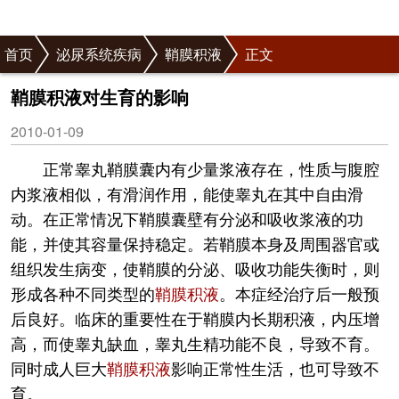
首页
泌尿系统疾病
鞘膜积液
正文
鞘膜积液对生育的影响
2010-01-09
正常睾丸鞘膜囊内有少量浆液存在，性质与腹腔
内浆液相似，有滑润作用，能使睾丸在其中自由滑
动。在正常情况下鞘膜囊壁有分泌和吸收浆液的功
能，并使其容量保持稳定。若鞘膜本身及周围器官或
组织发生病变，使鞘膜的分泌、吸收功能失衡时，则
形成各种不同类型的
鞘膜积液
。本症经治疗后一般预
后良好。临床的重要性在于鞘膜内长期积液，内压增
高，而使睾丸缺血，睾丸生精功能不良，导致不育。
同时成人巨大
鞘膜积液
影响正常性生活，也可导致不
育。