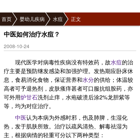
首页
婴幼儿疾病
水痘
正文
中医如何治疗水痘？
2008-10-24
现代医学对病毒性疾病没有特效药，故
水痘
的治
疗主要是预防继发感染和加强护理。发热期应卧床休
息，食易消化食物，保证营养和
水分
的供给；体温较
高者可予退热剂，皮肤瘙痒甚者可口服抗组胺药，亦
可外用
炉甘石
洗剂止痒，水疱破溃后涂2%龙胆紫等
等，均为对症治疗。
中医
认为本病为外感时邪，伤及肺脾，生湿化
热，发于肌肤所致。治疗以疏风清热、解毒祛湿为
主，根据病情的轻重可分以下两种类型：