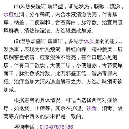
(1)风热夹湿证 属轻型，证见发热，咳嗽，流涕，
水痘
红润，分布稀疏，内含水液清澈明亮，伴有瘙
痒，纳差，二便调和，舌苔薄白，脉浮数。治宜用疏
风解表，清热祛湿法。方选银翘散加减。
(2)湿热炽盛证 属重证，多见于
体质
虚弱的患儿。
发热重，表现为壮热烦渴，唇红面赤，精神萎糜，痘
疹稠密色紫暗，痘浆混浊不透亮，甚至口腔亦见疱
疹，伴有口干欲饮，大便干结，小便短赤，舌苔黄厚
而干，脉洪数或滑数。此乃邪盛正笃，湿热毒邪内
犯。治疗当加大清热凉血解毒之力。方选加味消毒饮
加减。
根据患者的具体情况，可适当选择西药对症治
疗，如退烧、止痒等。其余在护理、
饮食
、消毒、隔
离等方面中西医的要求都是一致的。
咨询电话：
010-87876186