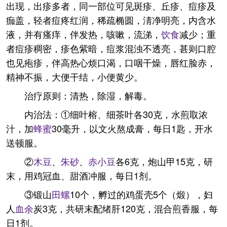
出现，出疹多者，同一部位可见斑疹、丘疹、痘疹及
痂盖，轻者痘疼红润，稀疏椭圆，淸净明亮，内含水
液，并有瘙痒，伴发热，咳嗽，流涕，
饮食
减少；重
者痘疹稠密，疹色紫暗，痘浆混浊不透亮，甚则口腔
也见疱疹，伴高热心烦口渴，口咽干燥，唇红脸赤，
精神不振，大便干结，小便黄少。
治疗原则：清热，除湿，解毒。
内治法：①细叶榕、细茶叶各30克，水煎取浓
汁，加
蜂蜜
30毫升，以文火熬成膏，每日1匙，开水
送顿服。
②
木豆
、
朱砂
、
赤小豆
各6克，炮山甲15克，研
末，用鸡冠血、甜酒冲服，每日1剂。
③锻山
田螺
10个，孵过的鸡蛋壳5个（煅），妇
人
血余
炭3克，共研末配绪肝120克，混合煎香服，每
日1剂。