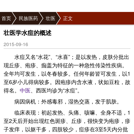
首页
民族医药
壮医
正文
壮医学水痘的概述
2015-09-16
水痘又名“水花”、“水喜”；是以发热，皮肤分批出
现丘疹、疱疹、痂盖为特征的一种急性传染性疾病。
全年均可发生，以冬春较多。任何年龄皆可发生，以1
至6岁小儿得病较多。因疱疹内含水液，状如豆粒，故
得名。
中医
、西医均诊为“水痘”。
病因病机：外感毒邪，湿热交蒸，发于肌肤。
临床表现：初起发热、头痛、咳嘛、全身不适，1
至2天后开始出现红色斑疹、丘疹，很快变为疱疹，疹
子发痒，以躯干多，四肢较少，痘疹在3至5天内分批