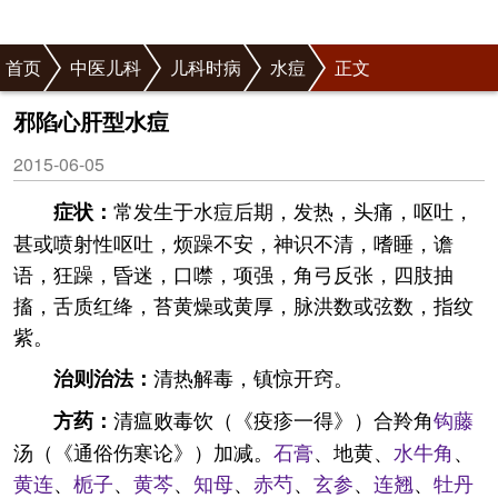
首页
中医儿科
儿科时病
水痘
正文
邪陷心肝型水痘
2015-06-05
常发生于水痘后期，发热，头痛，呕吐，
症状：
甚或喷射性呕吐，烦躁不安，神识不清，嗜睡，谵
语，狂躁，昏迷，口噤，项强，角弓反张，四肢抽
搐，舌质红绛，苔黄燥或黄厚，脉洪数或弦数，指纹
紫。
清热解毒，镇惊开窍。
治则治法：
清瘟败毒饮（《疫疹一得》）合羚角
钩藤
方药：
汤（《通俗伤寒论》）加减。
石膏
、地黄、
水牛角
、
黄连
、
栀子
、
黄芩
、
知母
、
赤芍
、
玄参
、
连翘
、
牡丹