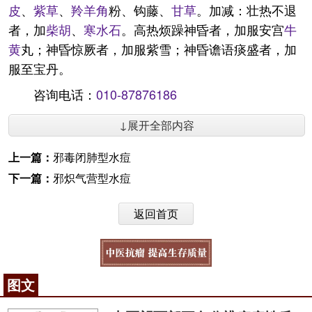
皮
、
紫草
、
羚羊角
粉、钩藤、
甘草
。加减：壮热不退
者，加
柴胡
、
寒水石
。高热烦躁神昏者，加服安宫
牛
黄
丸；神昏惊厥者，加服紫雪；神昏谵语痰盛者，加
服至宝丹。
咨询电话：
010-87876186
↓展开全部内容
上一篇：
邪毒闭肺型水痘
下一篇：
邪炽气营型水痘
返回首页
图文