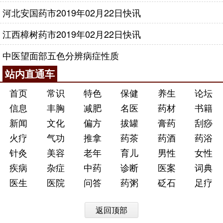
河北安国药市2019年02月22日快讯
江西樟树药市2019年02月22日快讯
中医望面部五色分辨病症性质
站内直通车
首页
常识
特色
保健
养生
论坛
信息
丰胸
减肥
名医
药材
书籍
新闻
文化
偏方
拔罐
膏药
刮痧
火疗
气功
推拿
药茶
药酒
药浴
针灸
美容
老年
育儿
男性
女性
疾病
杂症
中药
诊断
医案
词典
医生
医院
问答
药粥
砭石
足疗
返回顶部