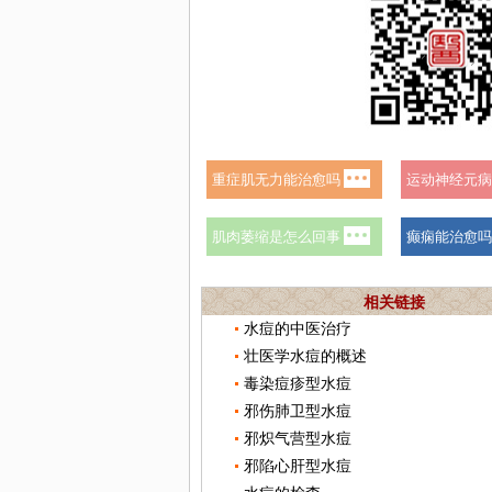
相关链接
水痘的中医治疗
壮医学水痘的概述
毒染痘疹型水痘
邪伤肺卫型水痘
邪炽气营型水痘
邪陷心肝型水痘