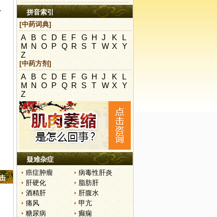
～
拼音索引
[中药词典]
A
B
C
D
E
F
G
H
J
K
L
M
N
O
P
Q
R
S
T
W
X
Y
Z
[中药方剂]
A
B
C
D
E
F
G
H
J
K
L
M
N
O
P
Q
R
S
T
W
X
Y
Z
疑难杂症
癌症肿瘤
病毒性肝炎
点击
肝硬化
脂肪肝
酒精肝
肝腹水
痛风
甲亢
糖尿病
癫痫