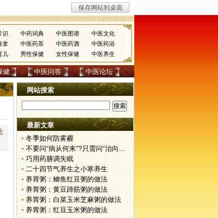
常识
中药词典
中医图谱
中医文化
推拿
中医药茶
中医药酒
中医药浴
育儿
男性保健
女性保健
中医养生
保健
中医问答
中医论坛
网站搜索
最新文章
质
冬季如何防雾霾
不要问“病从何来”?只需问“治向何去”?
巧用药膳调失眠
二十四节气养生之小寒养生
养胃粥：鲫鱼红豆粥的做法
养胃粥：黄豆蹄筋粥的做法
养胃粥：白菜玉米芝麻粥的做法
养胃粥：红豆玉米粥的做法