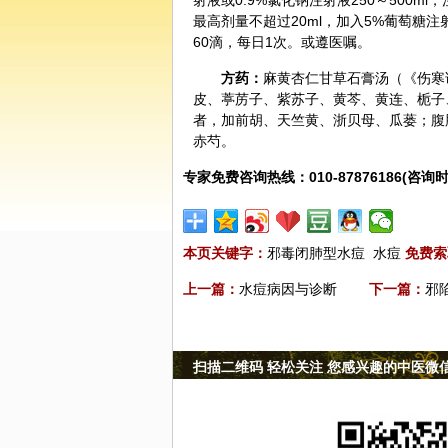
射液或0.9%氯化钠注射液250～500ml
最高剂量不超过20ml，加入5%葡萄糖注射
60滴，每日1次。或遵医嘱。
方药：
麻黄
杏仁
甘草
石膏
汤（《伤寒
皮、
葶苈子
、紫
苏子
、黄芩、黄连、栀子
者，加前胡、
天竺黄
、浙贝母、瓜蒌；腹
赤芍
。
专家免费咨询热线：010-87876186(咨询时
本页关键字：
邪毒闭肺型水痘
水痘
免费索
上一篇：
水痘病因与诊断
下一篇：
邪
扫描二维码 轻松关注 您感兴趣的中医微