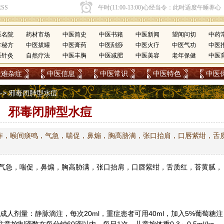
医名院
药材市场
中医简史
中医书籍
中医新闻
望闻问切
中药
方秘方
中医拔罐
中医膏药
中医刮痧
中医火疗
中医气功
中医
医针灸
自然疗法
中医丰胸
中医减肥
中医美容
老年保健
中医
疑难杂症
中医信息
中医常识
中医特色
中医
--> 邪毒闭肺型水痘
邪毒闭肺型水痘
作，喉间痰鸣，气急，喘促，鼻煽，胸高胁满，张口抬肩，口唇紫绀，舌
气急，喘促，鼻煽，胸高胁满，张口抬肩，口唇紫绀，舌质红，苔黄腻，
。成人剂量：静脉滴注，每次20ml，重症患者可用40ml，加入5%葡萄糖注