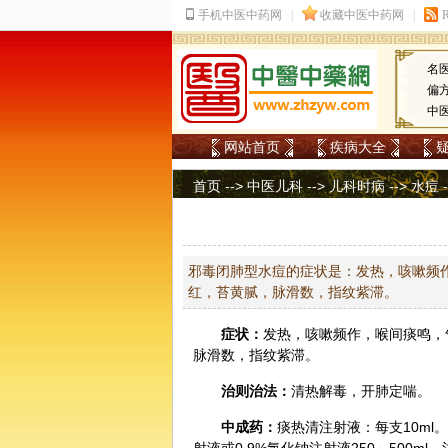
名
偏
中
网站首页
疾病大全
首页
-->
中医儿科
-->
儿科时病
-->
水痘
邪毒闭肺型水痘的症状是：发热，咳嗽频
红，苔黄腻，脉滑数，指纹紫滞。
症状：
发热，咳嗽频作，喉间痰鸣，
脉滑数，指纹紫滞。
治则治法：
清热解毒，开肺定喘。
中成药
：
痰热清注射液：每支10ml