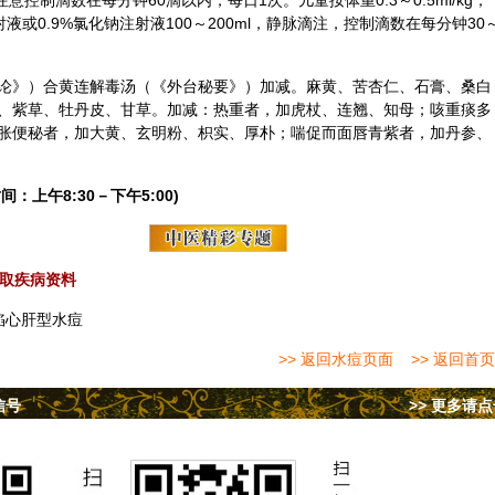
，注意控制滴数在每分钟60滴以内，每日1次。儿童按体重0.3～0.5ml/kg，
液或0.9%氯化钠注射液100～200ml，静脉滴注，控制滴数在每分钟30
论》）合
黄连
解毒汤（《外台秘要》）加减。麻黄、苦杏仁、石膏、桑白
、
紫草
、
牡丹皮
、甘草。加减：热重者，加
虎杖
、
连翘
、
知母
；咳重痰多
胀便秘者，加
大黄
、玄明粉、
枳实
、
厚朴
；喘促而面唇青紫者，加
丹参
、
间：上午8:30－下午5:00)
取疾病资料
陷心肝型水痘
>> 返回水痘页面
>> 返回首页
信号
>> 更多请