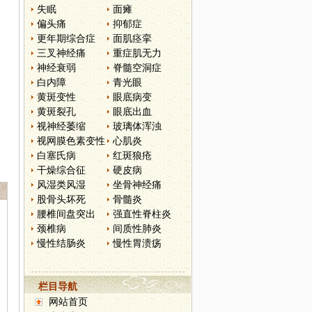
失眠
面瘫
偏头痛
抑郁症
更年期综合症
面肌痉挛
三叉神经痛
重症肌无力
神经衰弱
脊髓空洞症
白内障
青光眼
黄斑变性
眼底病变
黄斑裂孔
眼底出血
视神经萎缩
玻璃体浑浊
视网膜色素变性
心肌炎
白塞氏病
红斑狼疮
干燥综合征
硬皮病
风湿类风湿
坐骨神经痛
股骨头坏死
骨髓炎
腰椎间盘突出
强直性脊柱炎
颈椎病
间质性肺炎
慢性结肠炎
慢性胃溃疡
栏目导航
网站首页