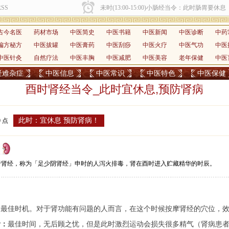
古今名医
药材市场
中医简史
中医书籍
中医新闻
中医诊断
中药
偏方秘方
中医拔罐
中医膏药
中医刮痧
中医火疗
中医气功
中医
中医针灸
自然疗法
中医丰胸
中医减肥
中医美容
老年保健
中医
疑难杂症
中医信息
中医常识
中医特色
中医保健
酉时肾经当令_此时宜休息,预防肾病
此时：宜休息 预防肾病！
0 点
于肾经，称为「足少阴肾经」申时的人泻火排毒，肾在酉时进入贮藏精华的时辰。
：
最佳时机。对于肾功能有问题的人而言，在这个时候按摩肾经的穴位，
活：
最佳时间，无后顾之忧，但是此时激烈运动会损失很多精气（肾病患