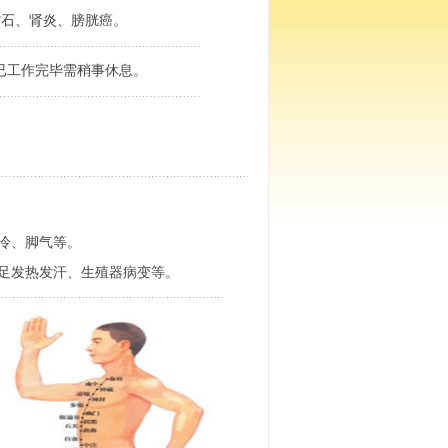
结石、肾炎、膀胱癌。
已工作完毕需稍事休息。
冷、脚气等。
足发热发汗、生殖器病变等。