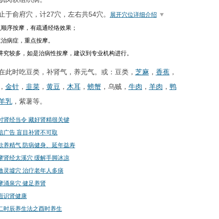
止于俞府穴，计27穴，左右共54穴。
展开穴位详细介绍
点顺序按摩，有疏通经络效果；
主治病症，重点按摩。
讲究较多，如是治病性按摩，建议到专业机构进行。
在此时吃豆类，补肾气，养元气。或：豆类，
芝麻
，
香蕉
，
，
金针
，
韭菜
，
黄豆
，
木耳
，
螃蟹
，乌贼，
牛肉
，
羊肉
，
鸭
羊乳
，紫薯等。
时肾经当令 藏好肾精很关键
信广告 盲目补肾不可取
欲养精气 防病健身、延年益寿
摩肾经太溪穴 缓解手脚冰凉
激灵墟穴 治疗老年人多痰
摩涌泉穴 健足养肾
面识肾健康
二时辰养生法之酉时养生