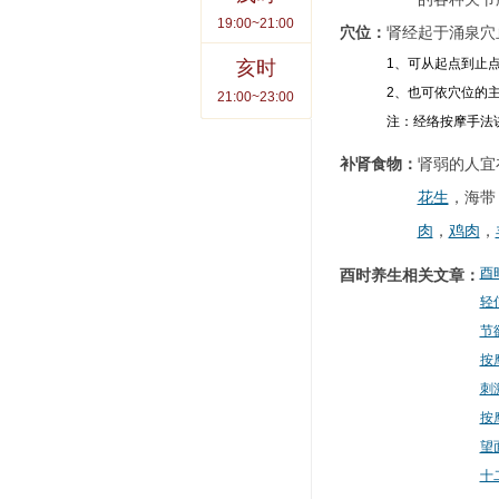
19:00~21:00
穴位：
肾经起于涌泉穴
1、可从起点到止
亥时
2、也可依穴位的
21:00~23:00
注：经络按摩手法
补肾食物：
肾弱的人宜
花生
，海带
肉
，
鸡肉
，
酉
酉时养生相关文章：
轻
节
按
刺
按
望
十