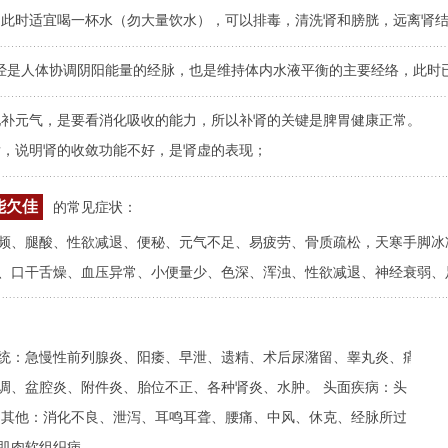
：
此时适宜喝一杯水（勿大量饮水），可以排毒，清洗肾和膀胱，远离肾
经是人体协调阴阳能量的经脉，也是维持体内水液平衡的主要经络，此时
地补元气，是要看消化吸收的能力，所以补肾的关键是脾胃健康正常。
发，说明肾的收敛功能不好，是肾虚的表现；
能欠佳
的常见症状：
频、腿酸、性欲减退、便秘、元气不足、易疲劳、骨质疏松，天寒手脚冰
、口干舌燥、血压异常、小便量少、色深、浑浊、性欲减退、神经衰弱、
统：急慢性前列腺炎、阳痿、早泄、遗精、术后尿潴留、睾丸炎、痛
调、盆腔炎、附件炎、胎位不正、各种肾炎、水肿。 头面疾病：头
 其他：消化不良、泄泻、耳鸣耳聋、腰痛、中风、休克、经脉所过
肌肉软组织病。