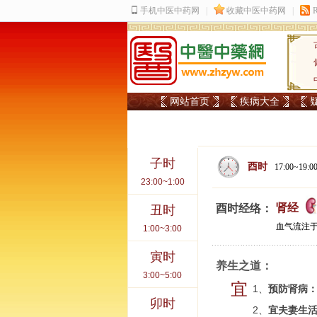
网站首页
疾病大全
子时
酉时
17:00~19:0
23:00~1:00
肾经
酉时经络：
丑时
血气流注
1:00~3:00
寅时
养生之道：
3:00~5:00
宜
1、
预防肾病
卯时
2、
宜夫妻生