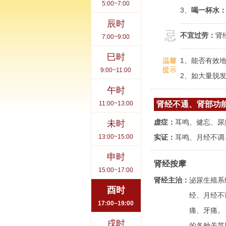
5:00~7:00
3、
喝一杯水
辰时
忌
不宜过劳：
肾
7:00~9:00
巳时
1、能否有效
温馨
提示
9:00~11:00
2、如大量脱
午时
11:00~13:00
肾经不通、肾部功
虚症：
耳鸣、健忘、尿
未时
13:00~15:00
实证：
耳鸣、月经不调
申时
肾经按摩
15:00~17:00
肾经主治：
泌尿生殖系
酉时
经、月经不
17:00~19:00
痛、牙痛。
戌时
的各种关节