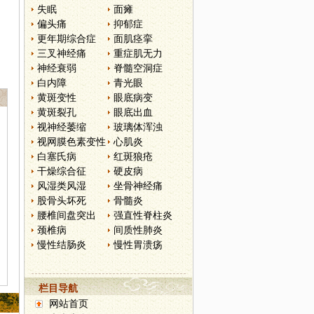
失眠
面瘫
偏头痛
抑郁症
更年期综合症
面肌痉挛
三叉神经痛
重症肌无力
神经衰弱
脊髓空洞症
白内障
青光眼
黄斑变性
眼底病变
黄斑裂孔
眼底出血
视神经萎缩
玻璃体浑浊
视网膜色素变性
心肌炎
白塞氏病
红斑狼疮
干燥综合征
硬皮病
风湿类风湿
坐骨神经痛
股骨头坏死
骨髓炎
腰椎间盘突出
强直性脊柱炎
颈椎病
间质性肺炎
慢性结肠炎
慢性胃溃疡
栏目导航
网站首页