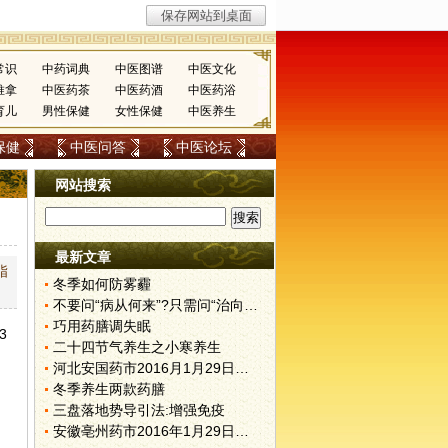
常识
中药词典
中医图谱
中医文化
推拿
中医药茶
中医药酒
中医药浴
育儿
男性保健
女性保健
中医养生
保健
中医问答
中医论坛
网站搜索
最新文章
脂
冬季如何防雾霾
不要问“病从何来”?只需问“治向何去”?
巧用药膳调失眠
3
二十四节气养生之小寒养生
河北安国药市2016月1月29日快讯
冬季养生两款药膳
三盘落地势导引法:增强免疫
安徽亳州药市2016年1月29日快讯