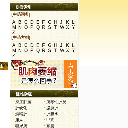
拼音索引
[中药词典]
A
B
C
D
E
F
G
H
J
K
L
M
N
O
P
Q
R
S
T
W
X
Y
Z
[中药方剂]
A
B
C
D
E
F
G
H
J
K
L
M
N
O
P
Q
R
S
T
W
X
Y
Z
点击
疑难杂症
癌症肿瘤
病毒性肝炎
肝硬化
脂肪肝
酒精肝
肝腹水
痛风
甲亢
糖尿病
癫痫