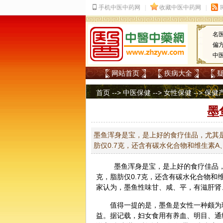
名
偏
中
网站首页
疾病大全
首页
-->
中医保健
-->
女性保健
-->
保健
墨
墨鱼浑身是宝，是上好的食疗佳品，尤其
肪仅0.7克，还含有碳水化合物和维生素
墨鱼浑身是宝，是上好的
食疗
佳品
克，脂肪仅0.7克，还含有碳水化合物和
家认为，墨鱼性味甘、咸、平，有滋肝肾
值得一提的是，墨鱼是女性一种颇为
益。据记载，妇女食用有养血、明目、通