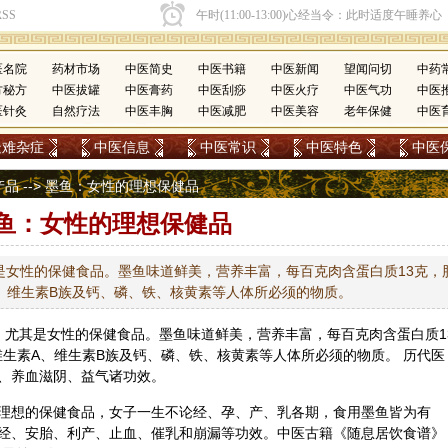
医名院
药材市场
中医简史
中医书籍
中医新闻
望闻问切
中药
方秘方
中医拔罐
中医膏药
中医刮痧
中医火疗
中医气功
中医
医针灸
自然疗法
中医丰胸
中医减肥
中医美容
老年保健
中医
疑难杂症
中医信息
中医常识
中医特色
中医
产品
--> 墨鱼：女性的理想保健品
鱼：女性的理想保健品
是女性的保健食品。墨鱼味道鲜美，营养丰富，每百克肉含蛋白质13克，
A、维生素B族及钙、磷、铁、核黄素等人体所必须的物质。
，尤其是女性的
保健
食品。墨鱼味道鲜美，营养丰富，每百克肉含蛋白质1
维生素A、维生素B族及钙、磷、铁、核黄素等人体所必须的物质。 历代医
、养血滋阴、益气诸功效。
理想的保健食品，女子一生不论经、孕、产、乳各期，食用墨鱼皆为有
经、安胎、利产、止血、催乳和崩漏等功效。
中医
古籍《随息居饮食谱》