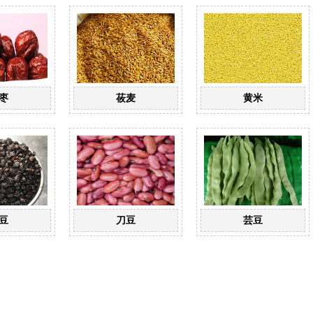
枣
莜麦
黄米
豆
刀豆
芸豆