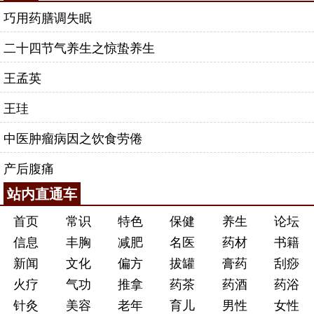
巧用药膳调失眠
二十四节气养生之惊蛰养生
王孟英
王珪
中医肿瘤病因之饮食劳倦
产后腹痛
站内直通车
首页
常识
特色
保健
养生
论坛
信息
丰胸
减肥
名医
药材
书籍
新闻
文化
偏方
拔罐
膏药
刮痧
火疗
气功
推拿
药茶
药酒
药浴
针灸
美容
老年
育儿
男性
女性