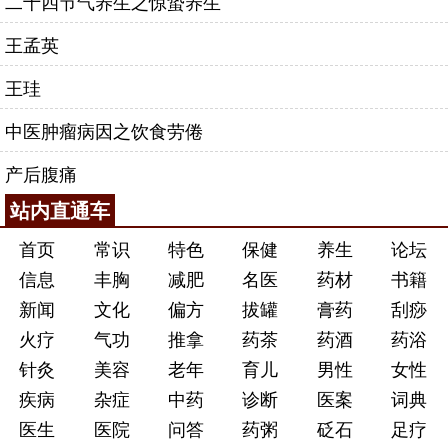
二十四节气养生之惊蛰养生
王孟英
王珪
中医肿瘤病因之饮食劳倦
产后腹痛
站内直通车
首页
常识
特色
保健
养生
论坛
信息
丰胸
减肥
名医
药材
书籍
新闻
文化
偏方
拔罐
膏药
刮痧
火疗
气功
推拿
药茶
药酒
药浴
针灸
美容
老年
育儿
男性
女性
疾病
杂症
中药
诊断
医案
词典
医生
医院
问答
药粥
砭石
足疗