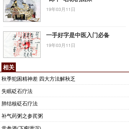
19年03月11日
一手好字是中医入门必备
19年03月11日
相关
秋季犯困精神差 四大方法解秋乏
失眠砭石疗法
肺结核砭石疗法
补气药粥之参芪粥
党参酒(下痢泄泻)