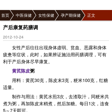
首页
中医保健
女性保健
孕产期保健
正文
产后康复药膳调
2012-10-24
女性产后往往出现身体虚弱、贫血、恶露和身体
疲惫等症状，此时，如果辨证施治用药膳调理，可有
利于产后身体尽早康复。
黄芪
陈皮
粥
用料：黄芪30克，陈皮末3克，粳米100克，红糖
适量。
制作与用法：黄芪水煎3次，去渣取汁，同粳米共
煮为粥，再加陈皮末稍煮，然后加糖。每日1次，连食
5～7天即可。