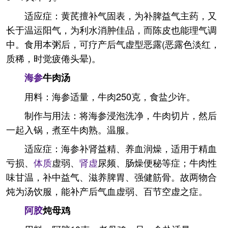
适应症：黄芪擅补气固表，为补脾益气主药，又
长于温运阳气，为利水消肿佳品，而陈皮也能理气调
中。食用本粥后，可疗产后气虚型恶露(恶露色淡红，
质稀，时觉疲倦头晕)。
海参
牛肉汤
用料：海参适量，牛肉250克，食盐少许。
制作与用法：将海参浸泡洗净，牛肉切片，然后
一起入锅，煮至牛肉熟。温服。
适应症：海参补肾益精、养血润燥，适用于精血
亏损、
体质
虚弱、
肾虚
尿频、肠燥便秘等症；牛肉性
味甘温，补中益气、滋养脾胃、强健筋骨。故两物合
炖为汤饮服，能补产后气血虚弱、百节空虚之症。
阿胶
炖母鸡