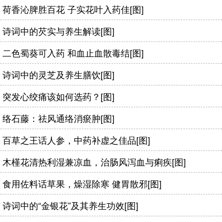
荷香沁脾胜百花 子实花叶入药佳[图]
诗词中的芡实与养生解读[图]
二色蜀葵可入药 和血止血散毒结[图]
诗词中的灵芝及养生膳饮[图]
突发心绞痛该如何选药？[图]
络石藤：祛风通络消瘀肿[图]
百草之王话人参，中药补虚之佳品[图]
木槿花清热利湿兼凉血，治肠风泻血与痢疾[图]
食用佐料话草果，燥湿除寒 健胃散邪[图]
诗词中的“金银花”及其养生功效[图]