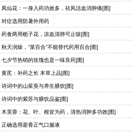
凤仙花：一身入药功效多，祛风活血消肿痛[图]
对症选用防暑外用药
药食两用栀子花，凉血清肺可止咳[图]
秋天润燥，“菜百合”不能替代药用百合[图]
七夕节热销的玫瑰也是一味良药[图]
黄芪：补药之长 本草上品[图]
诗词中的山茱萸与养生膳饮[图]
诗词中的紫苏与膳饮品鉴[图]
木芙蓉：花、叶、根皆为药，清热消肿多功效[图]
正确选用藿香正气口服液