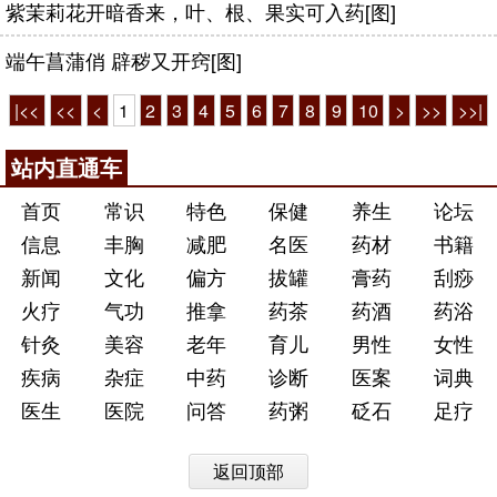
紫茉莉花开暗香来，叶、根、果实可入药[图]
端午菖蒲俏 辟秽又开窍[图]
|<<
<<
<
1
2
3
4
5
6
7
8
9
10
>
>>
>>|
站内直通车
首页
常识
特色
保健
养生
论坛
信息
丰胸
减肥
名医
药材
书籍
新闻
文化
偏方
拔罐
膏药
刮痧
火疗
气功
推拿
药茶
药酒
药浴
针灸
美容
老年
育儿
男性
女性
疾病
杂症
中药
诊断
医案
词典
医生
医院
问答
药粥
砭石
足疗
返回顶部