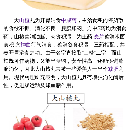
大
山楂
丸为开胃消食
中成药
，主治食积内停所致
的食欲不振、消化不良、脘腹胀闷。方中3药均为消食
药，山楂善消油腻、肉食积滞，为主药;
麦芽
善消米面
食积;六
神曲
行气消食，善消谷食积滞。三药相配，共
奏开胃消食之功。由于名字直接取“山楂”二字，而山
楂既可作药物，又能当食物，安全性高，还能促进脂
肪消化，因此大山楂丸常被一些爱美人士当作
减肥
之
用。现代药理研究表明，大山楂丸具有增强消化酶活
性，促进肠运动及降血脂作用。