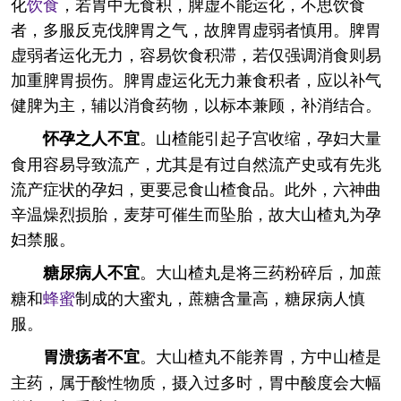
化
饮食
，若胃中无食积，脾虚不能运化，不思饮食
者，多服反克伐脾胃之气，故脾胃虚弱者慎用。脾胃
虚弱者运化无力，容易饮食积滞，若仅强调消食则易
加重脾胃损伤。脾胃虚运化无力兼食积者，应以补气
健脾为主，辅以消食药物，以标本兼顾，补消结合。
。山楂能引起子宫收缩，孕妇大量
怀孕之人不宜
食用容易导致流产，尤其是有过自然流产史或有先兆
流产症状的孕妇，更要忌食山楂食品。此外，六神曲
辛温燥烈损胎，麦芽可催生而坠胎，故大山楂丸为孕
妇禁服。
。大山楂丸是将三药粉碎后，加蔗
糖尿病人不宜
糖和
蜂蜜
制成的大蜜丸，蔗糖含量高，糖尿病人慎
服。
。大山楂丸不能养胃，方中山楂是
胃溃疡者不宜
主药，属于酸性物质，摄入过多时，胃中酸度会大幅