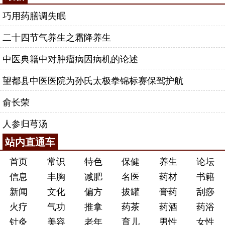
巧用药膳调失眠
二十四节气养生之霜降养生
中医典籍中对肿瘤病因病机的论述
望都县中医医院为孙氏太极拳锦标赛保驾护航
俞长荣
人参归芎汤
站内直通车
首页
常识
特色
保健
养生
论坛
信息
丰胸
减肥
名医
药材
书籍
新闻
文化
偏方
拔罐
膏药
刮痧
火疗
气功
推拿
药茶
药酒
药浴
针灸
美容
老年
育儿
男性
女性