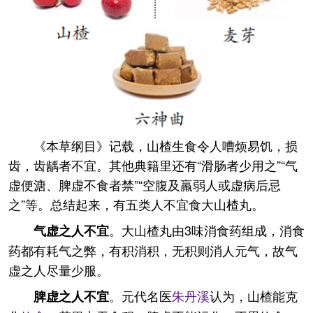
《本草纲目》记载，山楂生食令人嘈烦易饥，损
齿，齿龋者不宜。其他典籍里还有“滑肠者少用之”“气
虚便溏、脾虚不食者禁”“空腹及羸弱人或虚病后忌
之”等。总结起来，有五类人不宜食大山楂丸。
。大山楂丸由3味消食药组成，消食
气虚之人不宜
药都有耗气之弊，有积消积，无积则消人元气，故气
虚之人尽量少服。
。元代名医
朱丹溪
认为，山楂能克
脾虚之人不宜