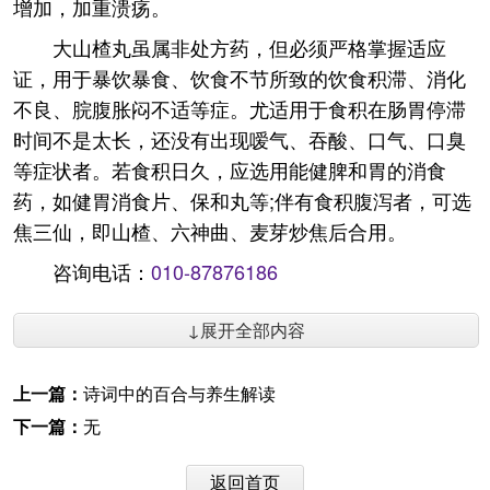
增加，加重溃疡。
大山楂丸虽属非处方药，但必须严格掌握适应
证，用于暴饮暴食、饮食不节所致的饮食积滞、消化
不良、脘腹胀闷不适等症。尤适用于食积在肠胃停滞
时间不是太长，还没有出现嗳气、吞酸、口气、口臭
等症状者。若食积日久，应选用能健脾和胃的消食
药，如健胃消食片、保和丸等;伴有食积腹泻者，可选
焦三仙，即山楂、六神曲、麦芽炒焦后合用。
咨询电话：
010-87876186
↓展开全部内容
上一篇：
诗词中的百合与养生解读
下一篇：
无
返回首页