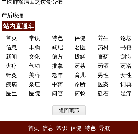
中医肿瘤病因之饮食劳倦
产后腹痛
站内直通车
首页
常识
特色
保健
养生
论坛
信息
丰胸
减肥
名医
药材
书籍
新闻
文化
偏方
拔罐
膏药
刮痧
火疗
气功
推拿
药茶
药酒
药浴
针灸
美容
老年
育儿
男性
女性
疾病
杂症
中药
诊断
医案
词典
医生
医院
问答
药粥
砭石
足疗
返回顶部
首页
信息
常识
保健
特色
导航