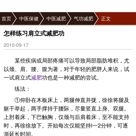
首页
中医保健
中医减肥
气功减肥
正文
怎样练习肩立式减肥功
2010-09-17
某些疾病或局部疼痛可以导致局部脂肪堆积，尤
以颈、肩、腰、腹为著，对于年轻的肥胖人来说，试
一试肩立式
减肥
功也是一种减肥的尝试。
练法：
①仰卧在木板床上，两腿伸直并拢，徐徐将腿及
躯干举起，两手撑持于腰际，尽量竖直上身、双腿。
上肘着床，下巴触胸，仅颈与后肩着床，至不能支持
时，再徐徐放下。开始每次仅能坚持l一2分钟，可逐
渐延长时间。