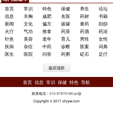
首页
常识
特色
保健
养生
论坛
信息
丰胸
减肥
名医
药材
书籍
新闻
文化
偏方
拔罐
膏药
刮痧
火疗
气功
推拿
药茶
药酒
药浴
针灸
美容
老年
育儿
男性
女性
疾病
杂症
中药
诊断
医案
词典
医生
医院
问答
药粥
砭石
足疗
返回顶部
首页
信息
常识
保健
特色
导航
联系电话：
010-87876186
-
pc版
Copyright © 2017 zhzyw.com