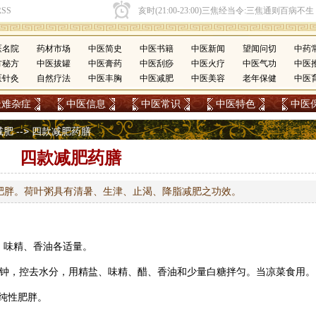
医名院
药材市场
中医简史
中医书籍
中医新闻
望闻问切
中药
方秘方
中医拔罐
中医膏药
中医刮痧
中医火疗
中医气功
中医
医针灸
自然疗法
中医丰胸
中医减肥
中医美容
老年保健
中医
疑难杂症
中医信息
中医常识
中医特色
中医
减肥
--> 四款减肥药膳
四款减肥药膳
肥胖。荷叶粥具有清暑、生津、止渴、降脂减肥之功效。
、味精、香油各适量。
分钟，控去水分，用精盐、味精、醋、香油和少量白糖拌匀。当凉菜食用。
纯性肥胖。