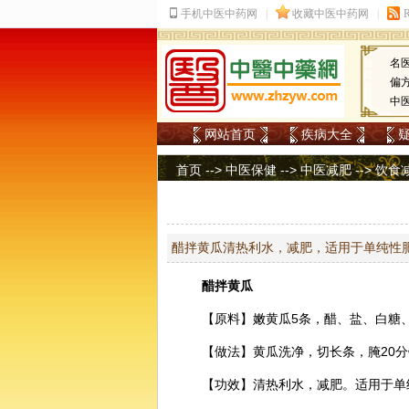
名
偏
中
网站首页
疾病大全
首页
-->
中医保健
-->
中医减肥
-->
饮食
醋拌黄瓜清热利水，减肥，适用于单纯性
醋拌黄瓜
【原料】嫩黄瓜5条，醋、盐、白糖
【做法】黄瓜洗净，切长条，腌20
【功效】清热利水，
减肥
。适用于单