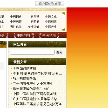
常识
中药词典
中医图谱
中医文化
推拿
中医药茶
中医药酒
中医药浴
育儿
男性保健
女性保健
中医养生
保健
中医问答
中医论坛
网站搜索
最新文章
冬季如何防雾霾
不要问“病从何来”?只需问“治向何去”?
巧用药膳调失眠
二十四节气养生之小寒养生
送给屠呦呦的新年“礼物”
中国中医科学院下属各院加强挂号管理
广安门医院建院60周年学术总结会召开
中医药法草案征求意见已超3万条