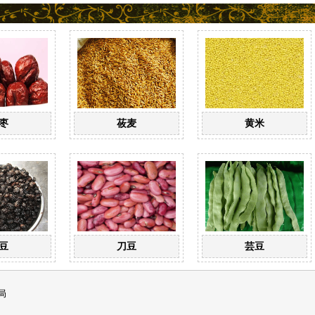
枣
莜麦
黄米
豆
刀豆
芸豆
局