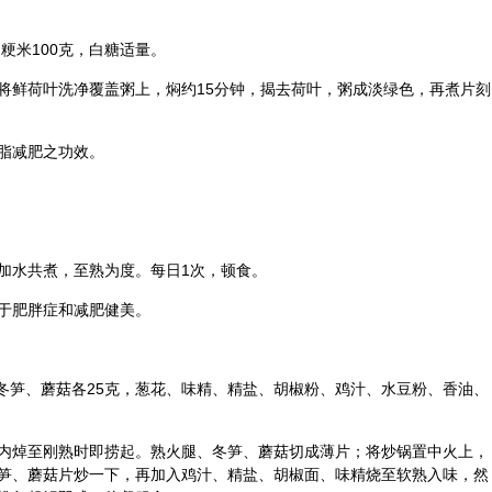
粳米100克，白糖适量。
将鲜荷叶洗净覆盖粥上，焖约15分钟，揭去荷叶，粥成淡绿色，再煮片刻
脂减肥之功效。
加水共煮，至熟为度。每日1次，顿食。
于肥胖症和减肥健美。
冬笋、
蘑菇
各25克，葱花、味精、精盐、
胡椒
粉、鸡汁、水豆粉、香油、
内焯至刚熟时即捞起。熟火腿、冬笋、蘑菇切成薄片；将炒锅置中火上，
笋、蘑菇片炒一下，再加入鸡汁、精盐、胡椒面、味精烧至软熟入味，然