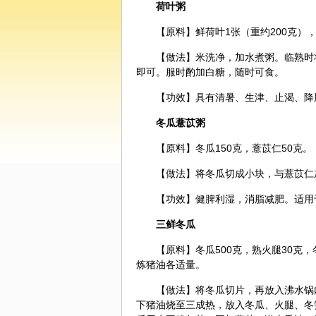
荷叶
粥
【原料】鲜荷叶1张（重约200克），
【做法】米洗净，加水煮粥。临熟时
即可。服时酌加白糖，随时可食。
【功效】具有清暑、生津、止渴、降
冬瓜薏苡粥
【原料】冬瓜150克，
薏苡仁
50克。
【做法】将冬瓜切成小块，与薏苡仁
【功效】健脾利湿，消脂减肥。适用
三鲜冬瓜
【原料】冬瓜500克，熟火腿30克，
炼猪油各适量。
【做法】将冬瓜切片，再放入沸水锅
下猪油烧至三成热，放入冬瓜、火腿、冬