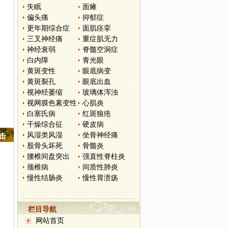
失眠
面瘫
偏头痛
抑郁症
更年期综合症
面肌痉挛
三叉神经痛
重症肌无力
神经衰弱
脊髓空洞症
白内障
青光眼
黄斑变性
眼底病变
黄斑裂孔
眼底出血
视神经萎缩
玻璃体浑浊
视网膜色素变性
心肌炎
白塞氏病
红斑狼疮
干燥综合征
硬皮病
风湿类风湿
坐骨神经痛
点击
股骨头坏死
骨髓炎
腰椎间盘突出
强直性脊柱炎
颈椎病
间质性肺炎
慢性结肠炎
慢性胃溃疡
栏目导航
网站首页