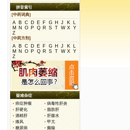
拼音索引
[中药词典]
A
B
C
D
E
F
G
H
J
K
L
M
N
O
P
Q
R
S
T
W
X
Y
Z
[中药方剂]
A
B
C
D
E
F
G
H
J
K
L
M
N
O
P
Q
R
S
T
W
X
Y
Z
疑难杂症
癌症肿瘤
病毒性肝炎
肝硬化
脂肪肝
酒精肝
肝腹水
痛风
甲亢
糖尿病
癫痫