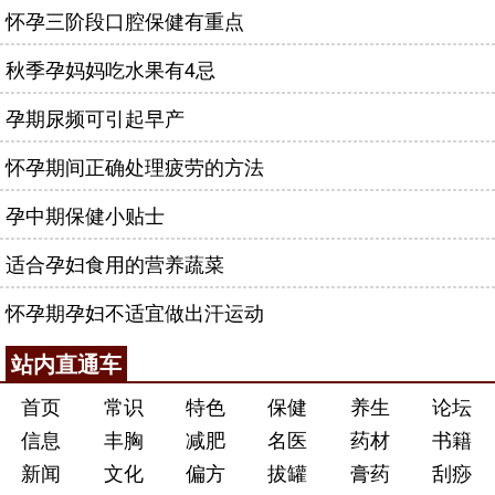
怀孕三阶段口腔保健有重点
秋季孕妈妈吃水果有4忌
孕期尿频可引起早产
怀孕期间正确处理疲劳的方法
孕中期保健小贴士
适合孕妇食用的营养蔬菜
怀孕期孕妇不适宜做出汗运动
站内直通车
首页
常识
特色
保健
养生
论坛
信息
丰胸
减肥
名医
药材
书籍
新闻
文化
偏方
拔罐
膏药
刮痧