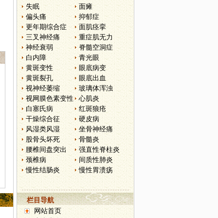
失眠
面瘫
偏头痛
抑郁症
更年期综合症
面肌痉挛
三叉神经痛
重症肌无力
神经衰弱
脊髓空洞症
白内障
青光眼
黄斑变性
眼底病变
黄斑裂孔
眼底出血
视神经萎缩
玻璃体浑浊
视网膜色素变性
心肌炎
白塞氏病
红斑狼疮
干燥综合征
硬皮病
风湿类风湿
坐骨神经痛
股骨头坏死
骨髓炎
腰椎间盘突出
强直性脊柱炎
颈椎病
间质性肺炎
慢性结肠炎
慢性胃溃疡
栏目导航
网站首页