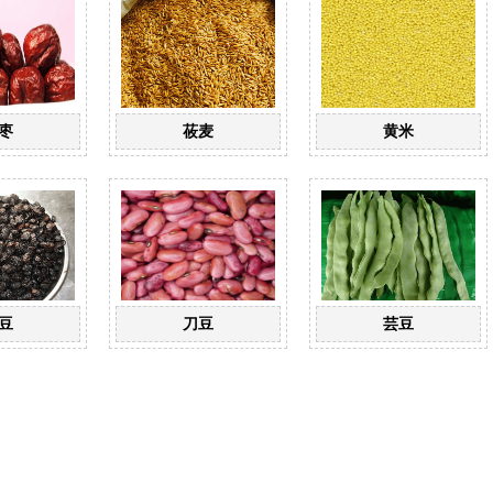
枣
莜麦
黄米
豆
刀豆
芸豆