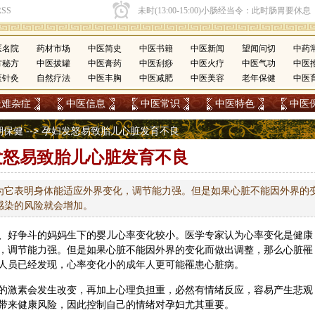
医名院
药材市场
中医简史
中医书籍
中医新闻
望闻问切
中药
方秘方
中医拔罐
中医膏药
中医刮痧
中医火疗
中医气功
中医
医针灸
自然疗法
中医丰胸
中医减肥
中医美容
老年保健
中医
疑难杂症
中医信息
中医常识
中医特色
中医
期保健
--> 孕妇发怒易致胎儿心脏发育不良
发怒易致胎儿心脏发育不良
为它表明身体能适应外界变化，调节能力强。但是如果心脏不能因外界的
感染的风险就会增加。
、好争斗的妈妈生下的婴儿心率变化较小。医学专家认为心率变化是健康
，调节能力强。但是如果心脏不能因外界的变化而做出调整，那么心脏罹
人员已经发现，心率变化小的成年人更可能罹患心脏病。
的激素会发生改变，再加上心理负担重，必然有情绪反应，容易产生悲观
带来健康风险，因此控制自己的情绪对孕妇尤其重要。