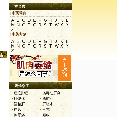
拼音索引
[中药词典]
A
B
C
D
E
F
G
H
J
K
L
M
N
O
P
Q
R
S
T
W
X
Y
Z
[中药方剂]
A
B
C
D
E
F
G
H
J
K
L
M
N
O
P
Q
R
S
T
W
X
Y
Z
点击
疑难杂症
癌症肿瘤
病毒性肝炎
肝硬化
脂肪肝
酒精肝
肝腹水
痛风
甲亢
糖尿病
癫痫