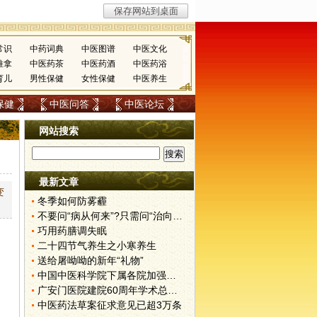
常识
中药词典
中医图谱
中医文化
推拿
中医药茶
中医药酒
中医药浴
育儿
男性保健
女性保健
中医养生
保健
中医问答
中医论坛
网站搜索
最新文章
变
冬季如何防雾霾
不要问“病从何来”?只需问“治向何去”?
巧用药膳调失眠
二十四节气养生之小寒养生
送给屠呦呦的新年“礼物”
中国中医科学院下属各院加强挂号管理
广安门医院建院60周年学术总结会召开
中医药法草案征求意见已超3万条