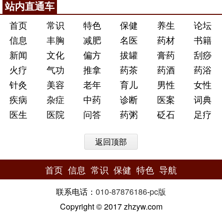
站内直通车
首页
常识
特色
保健
养生
论坛
信息
丰胸
减肥
名医
药材
书籍
新闻
文化
偏方
拔罐
膏药
刮痧
火疗
气功
推拿
药茶
药酒
药浴
针灸
美容
老年
育儿
男性
女性
疾病
杂症
中药
诊断
医案
词典
医生
医院
问答
药粥
砭石
足疗
返回顶部
首页
信息
常识
保健
特色
导航
联系电话：
010-87876186
-
pc版
Copyright © 2017 zhzyw.com