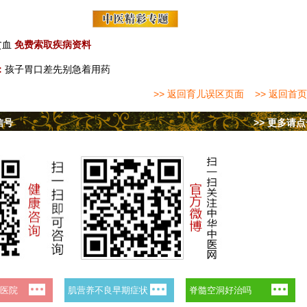
贫血
免费索取疾病资料
：
孩子胃口差先别急着用药
>> 返回育儿误区页面
>> 返回首页
信号
>> 更多请