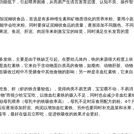
功能低下，引起喂养困难，从而易产生语言发育迟缓、认知不良、操作智
添加泥糊状食品，首选是有多种维生素和矿物质强化的营养米粉。要用小匙
都能学会吃米粉。同时要保证泥糊状食品的质量，逐渐添加不同颜色、不同
果泥、鱼泥、肝泥、肉泥等来刺激宝宝的味觉，同时满足生长发育的需
多发病，主要是由于铁缺乏引起。在婴幼儿体内，铁的来源很大程度上依
是血红素铁，它来自于含动物蛋白质高的食物，如瘦肉、动物肝脏、动物
在吸收过程中不受膳食中其他食物的影响；另一种是非血红素铁，它来自
吃鱼、虾（虾的铁含量较低），觉得肉类不易烹调，宝宝嚼不动，不易消
毒物”而很少给宝宝吃，以致血红素铁的摄入不足，同时也会减少非血红素
励母乳喂养（母乳中的铁吸收率高），母乳不足时应食用配方奶粉。4个
后应逐渐添加肝泥、肉泥以增加血红素铁。另外也要同时补充蔬菜和水果
莓等，最好在饭后立即吃，促进铁吸收的效果才会更好。