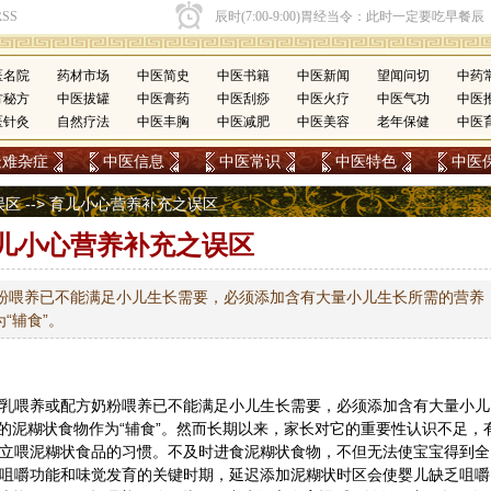
医名院
药材市场
中医简史
中医书籍
中医新闻
望闻问切
中药
方秘方
中医拔罐
中医膏药
中医刮痧
中医火疗
中医气功
中医
医针灸
自然疗法
中医丰胸
中医减肥
中医美容
老年保健
中医
疑难杂症
中医信息
中医常识
中医特色
中医
误区
--> 育儿小心营养补充之误区
儿小心营养补充之误区
奶粉喂养已不能满足小儿生长需要，必须添加含有大量小儿生长所需的营养
“辅食”。
母乳喂养或配方奶粉喂养已不能满足小儿生长需要，必须添加含有大量小儿
的泥糊状食物作为“辅食”。然而长期以来，家长对它的重要性认识不足，
建立喂泥糊状食品的习惯。不及时进食泥糊状食物，不但无法使宝宝得到全
进咀嚼功能和味觉发育的关键时期，延迟添加泥糊状时区会使婴儿缺乏咀嚼