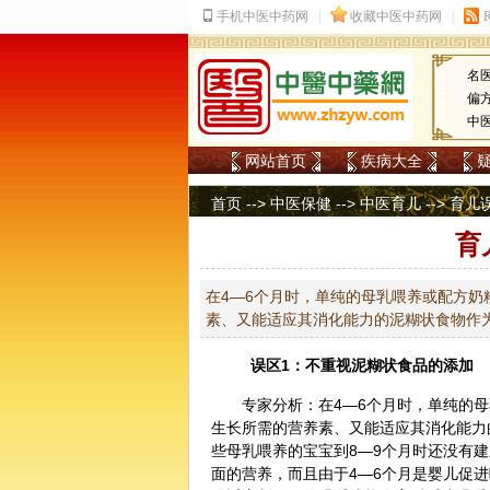
名
偏
中
网站首页
疾病大全
首页
-->
中医保健
-->
中医育儿
-->
育儿
育
在4—6个月时，单纯的母乳喂养或配方
素、又能适应其消化能力的泥糊状食物作为
误区1：不重视泥糊状食品的添加
专家分析：在4—6个月时，单纯的
生长所需的营养素、又能适应其消化能力
些母乳喂养的宝宝到8—9个月时还没有
面的营养，而且由于4—6个月是婴儿促