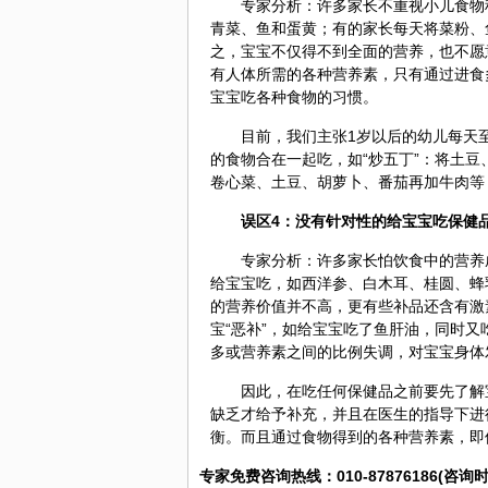
专家分析：许多家长不重视小儿食物
青菜、鱼和蛋黄；有的家长每天将菜粉、
之，宝宝不仅得不到全面的营养，也不愿
有人体所需的各种营养素，只有通过进食
宝宝吃各种食物的习惯。
目前，我们主张1岁以后的幼儿每天
的食物合在一起吃，如“炒五丁”：将土
卷心菜、土豆、胡萝卜、番茄再加牛肉等
误区4：没有针对性的给宝宝吃
保健
专家分析：许多家长怕饮食中的营养
给宝宝吃，如
西洋参
、白
木耳
、桂圆、蜂
的营养价值并不高，更有些补品还含有激
宝“恶补”，如给宝宝吃了鱼肝油，同时
多或营养素之间的比例失调，对宝宝身体
因此，在吃任何保健品之前要先了解
缺乏才给予补充，并且在医生的指导下进
衡。而且通过食物得到的各种营养素，即
专家免费咨询热线：010-87876186(咨询时