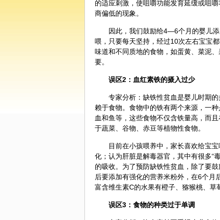
的适应刺激，使咀嚼功能发育延缓或咀嚼
商偏低的现象。
因此，我们鼓励给4—6个月的婴儿
喂，只要每天坚持，经过10次左右宝宝
味道和不同质地的食物，如蛋黄、菜泥、
要。
误区2：血红素铁的摄入过少
专家分析：缺铁性贫血是婴儿时期的
赖于食物。食物中的铁有两个来源，一种
血和鱼等，这些食物不仅含铁量高，而且
于蔬菜、谷物、赤豆等植物性食物。
目前在小孩喂养中，家长喜欢给宝宝
化；认为肝脏是解毒器官，其中有很多“
的吸收。为了预防缺铁性贫血，除了要鼓
后要添加有强化的营养米粉外，在6个月
富含维生素C的水果有橙子、猕猴桃、草
误区3：食物的种类过于单调