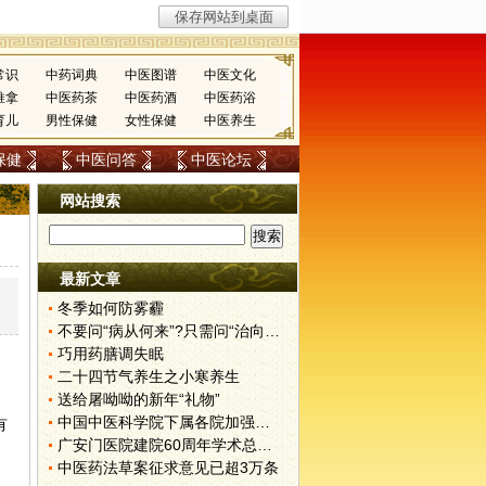
常识
中药词典
中医图谱
中医文化
推拿
中医药茶
中医药酒
中医药浴
育儿
男性保健
女性保健
中医养生
保健
中医问答
中医论坛
网站搜索
最新文章
冬季如何防雾霾
不要问“病从何来”?只需问“治向何去”?
巧用药膳调失眠
二十四节气养生之小寒养生
送给屠呦呦的新年“礼物”
中国中医科学院下属各院加强挂号管理
有
广安门医院建院60周年学术总结会召开
中医药法草案征求意见已超3万条