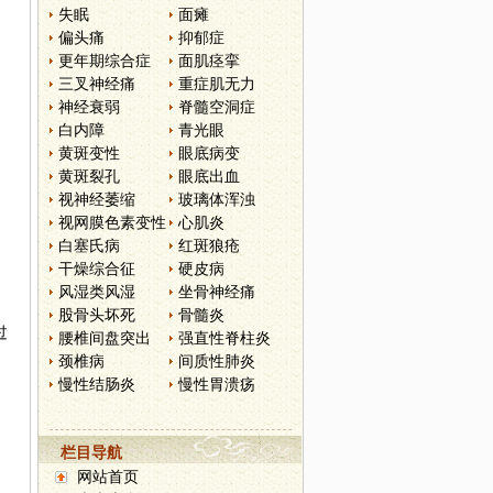
失眠
面瘫
偏头痛
抑郁症
更年期综合症
面肌痉挛
三叉神经痛
重症肌无力
神经衰弱
脊髓空洞症
白内障
青光眼
黄斑变性
眼底病变
、
黄斑裂孔
眼底出血
视神经萎缩
玻璃体浑浊
视网膜色素变性
心肌炎
白塞氏病
红斑狼疮
干燥综合征
硬皮病
风湿类风湿
坐骨神经痛
股骨头坏死
骨髓炎
过
腰椎间盘突出
强直性脊柱炎
颈椎病
间质性肺炎
慢性结肠炎
慢性胃溃疡
栏目导航
网站首页