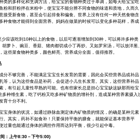
种类的多样化和烹调方法，给宝宝的食物种类过于单调，如每天给宝宝吃
鱼粉和肝粉拌在米粉中，使宝宝不能分辨不同食物的味道和质地，久而久
意接受新食物，甚至会引起排食和偏食。世界上没有任何一种天然食物含
多种食物才能得到全面营养。妈妈在做菜的时候可以变化多种花样，养成
至少应该吃到10种以上的食物，以后可逐渐增加到30种，可以将许多种类
豆、胡萝卜、豌豆、香菇、猪肉都切成小丁再炒。又如罗宋汤，可以放洋葱
，这些菜食物种类多，颜色鲜亮、营养成分全面，值得推荐。
品
成分不够完善，不能满足宝宝生长发育的需要，因此会买些营养品或补品
乳等，认为这些食品是补药，会促进小儿生长发育。其实，这些营养补品
素，有引起儿童性早熟的可能。也有些家长总是担心宝宝缺这缺那而给宝
又吃多种维生素，吃了钙粉又吃多种矿物质的增补剂，造成某种营养素摄入
发育十分不利。
宝宝身体的状况，如通过静脉血测定体内矿物质的情况，的确是某种元素
行。其实，药补不如食补！只要保持平衡的膳食，就能保证基本营养平
使过量也能通过身体的调控作用而达到平衡，很少引起中毒。
间：上午8:30－下午5:00)