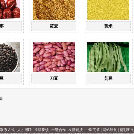
枣
莜麦
黄米
豆
刀豆
芸豆
局
|
联系方式
|
人才招聘
|
投稿反馈
|
申请合作
|
友情链接
|
中医问答
|
网站导航
|
精彩图文