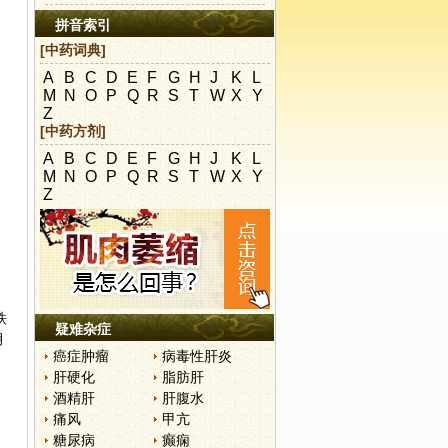
拼音索引
[中药词典]
A
B
C
D
E
F
G
H
J
K
L
M
N
O
P
Q
R
S
T
W
X
Y
Z
[中药方剂]
A
B
C
D
E
F
G
H
J
K
L
M
N
O
P
Q
R
S
T
W
X
Y
Z
铁
疑难杂症
月
癌症肿瘤
病毒性肝炎
，
肝硬化
脂肪肝
酒精肝
肝腹水
痛风
甲亢
糖尿病
癫痫