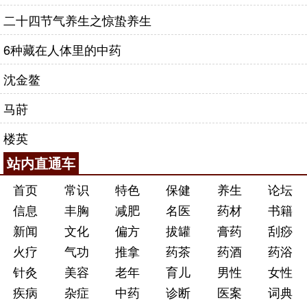
二十四节气养生之惊蛰养生
6种藏在人体里的中药
沈金鳌
马莳
楼英
站内直通车
首页
常识
特色
保健
养生
论坛
信息
丰胸
减肥
名医
药材
书籍
新闻
文化
偏方
拔罐
膏药
刮痧
火疗
气功
推拿
药茶
药酒
药浴
针灸
美容
老年
育儿
男性
女性
疾病
杂症
中药
诊断
医案
词典