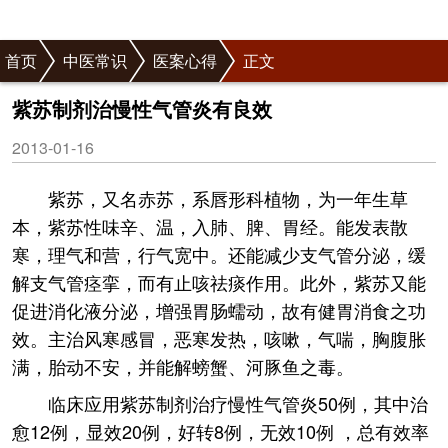
首页
中医常识
医案心得
正文
紫苏制剂治慢性气管炎有良效
2013-01-16
紫苏，又名赤苏，系唇形科植物，为一年生草
本，紫苏性味辛、温，入肺、脾、胃经。能发表散
寒，理气和营，行气宽中。还能减少支气管分泌，缓
解支气管痉挛，而有止咳祛痰作用。此外，紫苏又能
促进消化液分泌，增强胃肠蠕动，故有健胃消食之功
效。主治风寒感冒，恶寒发热，咳嗽，气喘，胸腹胀
满，胎动不安，并能解螃蟹、河豚鱼之毒。
临床应用紫苏制剂治疗慢性气管炎50例，其中治
愈12例，显效20例，好转8例，无效10例 ，总有效率