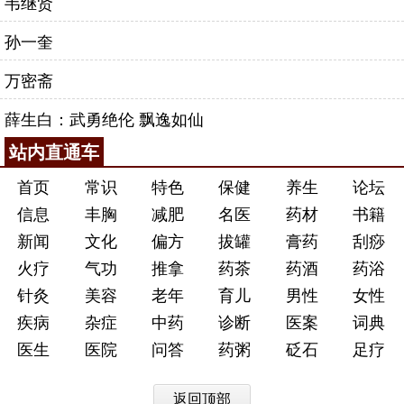
韦继贤
孙一奎
万密斋
薛生白：武勇绝伦 飘逸如仙
站内直通车
首页
常识
特色
保健
养生
论坛
信息
丰胸
减肥
名医
药材
书籍
新闻
文化
偏方
拔罐
膏药
刮痧
火疗
气功
推拿
药茶
药酒
药浴
针灸
美容
老年
育儿
男性
女性
疾病
杂症
中药
诊断
医案
词典
医生
医院
问答
药粥
砭石
足疗
返回顶部