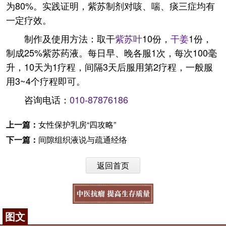
为80%。实践证明，紫苏制剂对咳、喘、痰三症均有
一定疗效。
制作及使用方法：取干
紫苏叶
10份，
干姜
1份，
制成25%紫苏药液。每日早、晚各服1次，每次100毫
升，10天为1疗程，间隔3天后服用第2疗程，一般服
用3~4个疗程即可。
咨询电话：
010-87876186
上一篇：
女性保护乳房“四攻略”
下一篇：
间隙组织液说与疏通经络
返回首页
图文