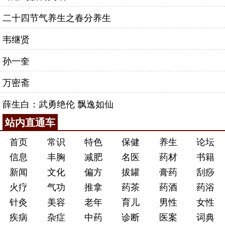
二十四节气养生之春分养生
韦继贤
孙一奎
万密斋
薛生白：武勇绝伦 飘逸如仙
站内直通车
首页
常识
特色
保健
养生
论坛
信息
丰胸
减肥
名医
药材
书籍
新闻
文化
偏方
拔罐
膏药
刮痧
火疗
气功
推拿
药茶
药酒
药浴
针灸
美容
老年
育儿
男性
女性
疾病
杂症
中药
诊断
医案
词典