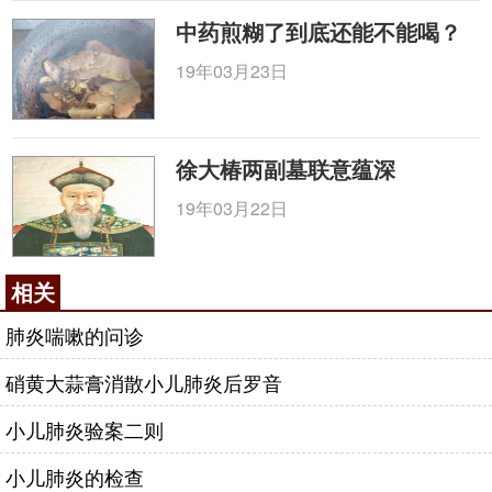
中药煎糊了到底还能不能喝？
19年03月23日
徐大椿两副墓联意蕴深
19年03月22日
相关
肺炎喘嗽的问诊
硝黄大蒜膏消散小儿肺炎后罗音
小儿肺炎验案二则
小儿肺炎的检查