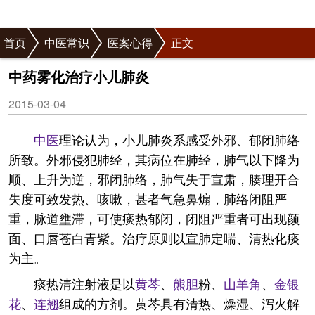
首页
中医常识
医案心得
正文
中药雾化治疗小儿肺炎
2015-03-04
中医
理论认为，小儿肺炎系感受外邪、郁闭肺络
所致。外邪侵犯肺经，其病位在肺经，肺气以下降为
顺、上升为逆，邪闭肺络，肺气失于宣肃，腠理开合
失度可致发热、咳嗽，甚者气急鼻煽，肺络闭阻严
重，脉道壅滞，可使痰热郁闭，闭阻严重者可出现颜
面、口唇苍白青紫。治疗原则以宣肺定喘、清热化痰
为主。
痰热清注射液是以
黄芩
、
熊胆
粉、
山羊角
、
金银
花
、
连翘
组成的方剂。黄芩具有清热、燥湿、泻火解