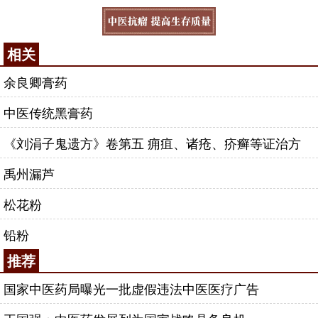
相关
余良卿膏药
中医传统黑膏药
《刘涓子鬼遗方》卷第五 痈疽、诸疮、疥癣等证治方
禹州漏芦
松花粉
铅粉
推荐
国家中医药局曝光一批虚假违法中医医疗广告