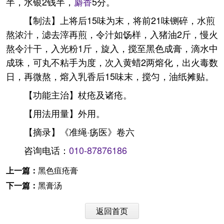
半，水银2钱半，
麝香
5分。
【制法】上将后15味为末，将前21味铡碎，水煎
熬浓汁，滤去滓再煎，令汁如饧样，入猪油2斤，慢火
熬令汁干，入光粉1斤，旋入，搅至黑色成膏，滴水中
成珠，可丸不粘手为度，次入黄蜡2两熔化，出火毒数
日，再微熬，熔入乳香后15味末，搅匀，油纸摊贴。
【功能主治】杖疮及诸疮。
【用法用量】外用。
【摘录】《准绳·疡医》卷六
咨询电话：
010-87876186
上一篇：
黑色疽疮膏
下一篇：
黑膏汤
返回首页