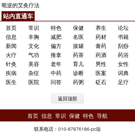
呃逆的艾灸疗法
站内直通车
首页
常识
特色
保健
养生
论坛
信息
丰胸
减肥
名医
药材
书籍
新闻
文化
偏方
拔罐
膏药
刮痧
火疗
气功
推拿
药茶
药酒
药浴
针灸
美容
老年
育儿
男性
女性
疾病
杂症
中药
诊断
医案
词典
医生
医院
问答
药粥
砭石
足疗
返回顶部
首页
信息
常识
保健
特色
导航
联系电话：
010-87876186
-
pc版