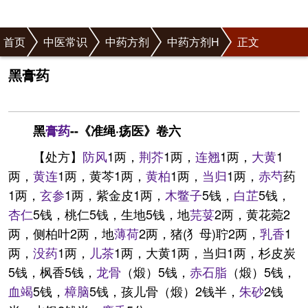
首页
中医常识
中药方剂
中药方剂H
正文
黑膏药
黑
膏药
--《准绳·疡医》卷六
【处方】
防风
1两，
荆芥
1两，
连翘
1两，
大黄
1
两，
黄连
1两，黄芩1两，
黄柏
1两，
当归
1两，
赤芍
药
1两，
玄参
1两，紫金皮1两，
木鳖子
5钱，
白芷
5钱，
杏仁
5钱，桃仁5钱，生地5钱，地
芫荽
2两，黄花菀2
两，侧柏叶2两，地
薄荷
2两，猪(犭母)聍2两，
乳香
1
两，
没药
1两，
儿茶
1两，大黄1两，当归1两，杉皮炭
5钱，枫香5钱，
龙骨
（煅）5钱，
赤石脂
（煅）5钱，
血竭
5钱，
樟脑
5钱，孩儿骨（煅）2钱半，
朱砂
2钱