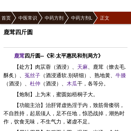
首页
中医常识
中药方剂
中药方剂L
正文
鹿茸四斤圆
鹿茸
四斤圆--《宋·太平惠民和剂局方》
【处方】肉苁蓉（酒浸）、
天麻
、鹿茸（燎去毛.
酥炙）、
菟丝子
（酒浸通软.别研细）、熟地黄、
牛膝
（酒浸）、
杜仲
（酒浸）、
木瓜
干，各等分。
【炮制】上为末，蜜圆如梧桐子大。
【功能主治】治肝肾虚热淫于内，致筋骨痿弱，
不自胜持，起居须人，足不任地，惊恐战掉，潮热时
作，饮食无味，不生气力，诸虚不足。