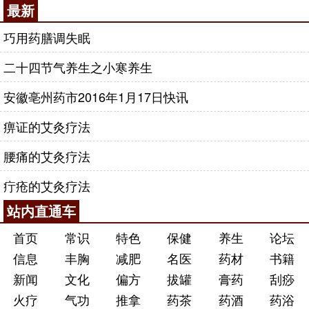
最新
巧用药膳调失眠
二十四节气养生之小寒养生
安徽亳州药市2016年1月17日快讯
痹证的艾灸疗法
腰痛的艾灸疗法
疔疮的艾灸疗法
站内直通车
首页
常识
特色
保健
养生
论坛
信息
丰胸
减肥
名医
药材
书籍
新闻
文化
偏方
拔罐
膏药
刮痧
火疗
气功
推拿
药茶
药酒
药浴