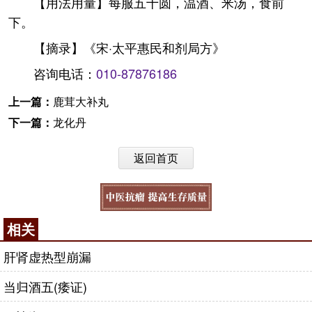
【用法用量】每服五十圆，温酒、米汤，食前
下。
【摘录】《宋·太平惠民和剂局方》
咨询电话：
010-87876186
上一篇：
鹿茸大补丸
下一篇：
龙化丹
返回首页
相关
肝肾虚热型崩漏
当归酒五(痿证)