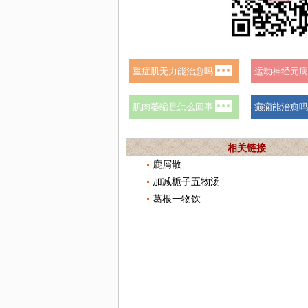
相关链接
鹿屑散
加减栀子五物汤
葛根一物饮