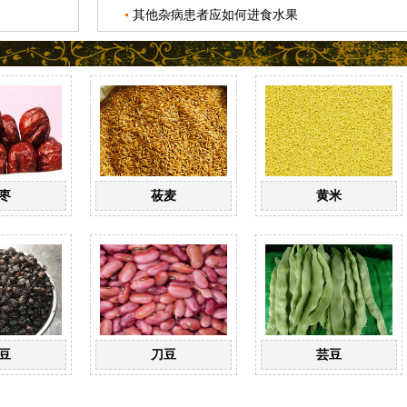
其他杂病患者应如何进食水果
枣
莜麦
黄米
豆
刀豆
芸豆