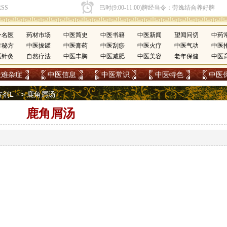
今名医
药材市场
中医简史
中医书籍
中医新闻
望闻问切
中药
方秘方
中医拔罐
中医膏药
中医刮痧
中医火疗
中医气功
中医
医针灸
自然疗法
中医丰胸
中医减肥
中医美容
老年保健
中医
疑难杂症
中医信息
中医常识
中医特色
中医
方剂L
--> 鹿角屑汤
鹿角屑汤