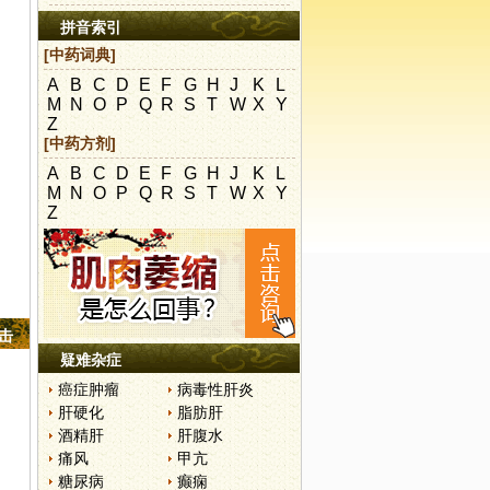
拼音索引
[中药词典]
A
B
C
D
E
F
G
H
J
K
L
M
N
O
P
Q
R
S
T
W
X
Y
Z
[中药方剂]
A
B
C
D
E
F
G
H
J
K
L
M
N
O
P
Q
R
S
T
W
X
Y
Z
点击
疑难杂症
癌症肿瘤
病毒性肝炎
肝硬化
脂肪肝
酒精肝
肝腹水
痛风
甲亢
糖尿病
癫痫