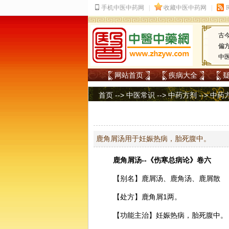
古
偏
中
网站首页
疾病大全
首页
-->
中医常识
-->
中药方剂
-->
中药
鹿角屑汤用于妊娠热病，胎死腹中。
鹿角
屑汤--《伤寒总病论》卷六
【别名】鹿屑汤、鹿角汤、鹿屑散
【处方】鹿角屑1两。
【功能主治】妊娠热病，胎死腹中。