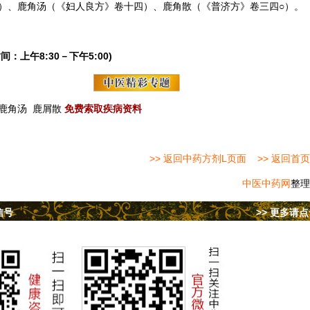
）、鹿角汤（《妇人良方》卷十四）、鹿角散（《普济方》卷三四○）。
间：上午8:30－下午5:00)
鹿角汤
鹿屑散
免费索取疾病资料
>> 返回中药方剂L页面
>> 返回首页
中医中药网
整理
信号
>> 更多请