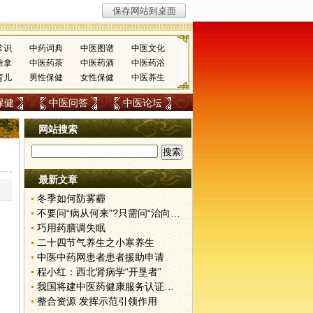
常识
中药词典
中医图谱
中医文化
推拿
中医药茶
中医药酒
中医药浴
育儿
男性保健
女性保健
中医养生
保健
中医问答
中医论坛
网站搜索
最新文章
冬季如何防雾霾
不要问“病从何来”?只需问“治向何去”?
巧用药膳调失眠
二十四节气养生之小寒养生
中医中药网患者患者援助申请
程小红：西北肾病学“开垦者”
我国将建中医药健康服务认证体系
整合资源 发挥示范引领作用