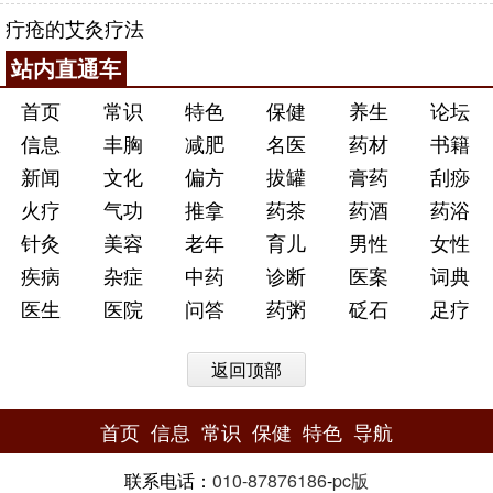
疔疮的艾灸疗法
站内直通车
首页
常识
特色
保健
养生
论坛
信息
丰胸
减肥
名医
药材
书籍
新闻
文化
偏方
拔罐
膏药
刮痧
火疗
气功
推拿
药茶
药酒
药浴
针灸
美容
老年
育儿
男性
女性
疾病
杂症
中药
诊断
医案
词典
医生
医院
问答
药粥
砭石
足疗
返回顶部
首页
信息
常识
保健
特色
导航
联系电话：
010-87876186
-
pc版