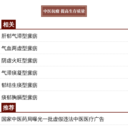
相关
肝郁气滞型瘰疬
气血两虚型瘰疬
阴虚火旺型瘰疬
气滞痰凝型瘰疬
郁结生痰型瘰疬
痰郁胸膈型瘰疬
推荐
国家中医药局曝光一批虚假违法中医医疗广告