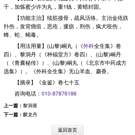
干，加炼蜜少许为丸，重1钱，黄蜡封固。
【功能主治】续筋接骨，疏风活络。主治金疮跌
扑伤，发背痈疽，恶疮，瘰疬，刑伤，疯犬咬伤，
蜂、蛇、蝎毒。
【用法用量】(山黎)峒丸（《
外科
全生集》卷
四）、黎洞丹（《种福堂方》卷四）、(山黎)峒丹
（《青囊秘传》）、(山黎)峒丸（《北京市中药成方
选集》）。《外科全生集》无山羊血、麝香。
【摘录】《金鉴》卷七十五
咨询电话：
010-87876186
上一篇：
黎洞膏
下一篇：
麟龙丹
返回首页