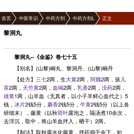
首页
中医常识
中药方剂
中药方剂L
正文
黎洞丸
黎洞丸--《金鉴》卷七十五
【别名】(山黎)峒丸、黎洞丹、(山黎)峒丹
【处方】
三七
2两，生
大黄
2两，
阿魏
2两，孩
儿
茶
2两，
天竺黄
2两，
血竭
2两，
乳香
2两，
没药
2两，
雄黄
1两，山羊血（无真者，以小子羊鲜心血代之）5
钱，
冰片
2钱5分，
麝香
2钱5分，
牛黄
2钱5分（以上各
研细末），藤黄（以秋
荷叶
露泡之，隔汤煮10余次，
去浮沉，取中，将山羊血拌入，晒干）2两。
【制法】取秋露水化藤黄，拌药捣千余下，如