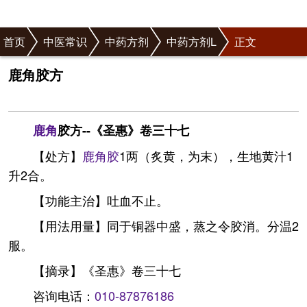
首页
中医常识
中药方剂
中药方剂L
正文
鹿角胶方
鹿角
胶方--《圣惠》卷三十七
【处方】
鹿角胶
1两（炙黄，为末），生地黄汁1
升2合。
【功能主治】吐血不止。
【用法用量】同于铜器中盛，蒸之令胶消。分温2
服。
【摘录】《圣惠》卷三十七
咨询电话：
010-87876186