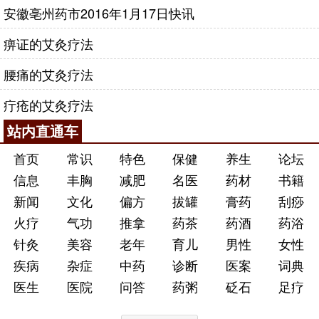
安徽亳州药市2016年1月17日快讯
痹证的艾灸疗法
腰痛的艾灸疗法
疔疮的艾灸疗法
站内直通车
首页
常识
特色
保健
养生
论坛
信息
丰胸
减肥
名医
药材
书籍
新闻
文化
偏方
拔罐
膏药
刮痧
火疗
气功
推拿
药茶
药酒
药浴
针灸
美容
老年
育儿
男性
女性
疾病
杂症
中药
诊断
医案
词典
医生
医院
问答
药粥
砭石
足疗