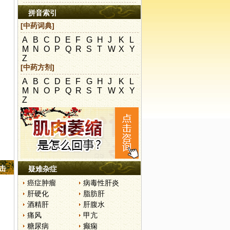
拼音索引
[中药词典]
A
B
C
D
E
F
G
H
J
K
L
M
N
O
P
Q
R
S
T
W
X
Y
Z
[中药方剂]
A
B
C
D
E
F
G
H
J
K
L
M
N
O
P
Q
R
S
T
W
X
Y
Z
点击
疑难杂症
癌症肿瘤
病毒性肝炎
肝硬化
脂肪肝
酒精肝
肝腹水
痛风
甲亢
糖尿病
癫痫