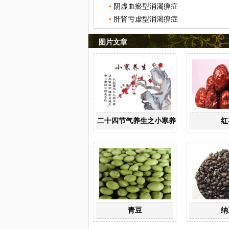
阴虚血瘀型消渴痹症
肝肾亏虚型消渴痹症
图片文章
二十四节气养生之小寒养生
红
青豆
纳