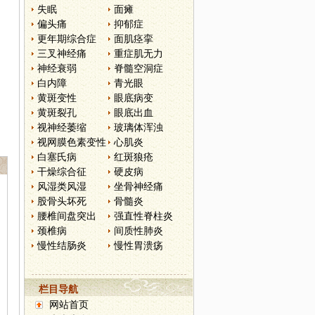
失眠
面瘫
偏头痛
抑郁症
更年期综合症
面肌痉挛
三叉神经痛
重症肌无力
神经衰弱
脊髓空洞症
白内障
青光眼
黄斑变性
眼底病变
黄斑裂孔
眼底出血
视神经萎缩
玻璃体浑浊
视网膜色素变性
心肌炎
白塞氏病
红斑狼疮
干燥综合征
硬皮病
风湿类风湿
坐骨神经痛
股骨头坏死
骨髓炎
腰椎间盘突出
强直性脊柱炎
颈椎病
间质性肺炎
慢性结肠炎
慢性胃溃疡
栏目导航
网站首页