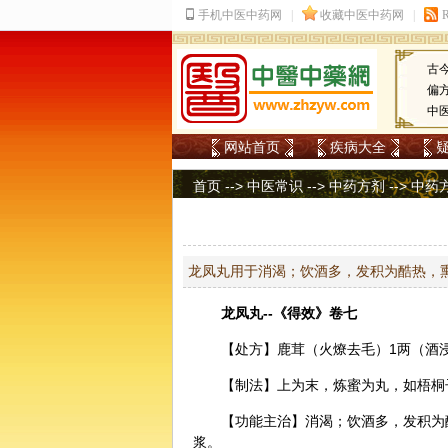
古
偏
中
网站首页
疾病大全
首页
-->
中医常识
-->
中药方剂
-->
中药
龙凤丸用于消渴；饮酒多，发积为酷热，
龙凤丸--《得效》卷七
【处方】
鹿茸
（火燎去毛）1两（酒
【制法】上为末，炼蜜为丸，如梧桐
【功能主治】消渴；饮酒多，发积为
浆。