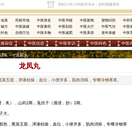
今名医
药材市场
中医简史
中医书籍
中医新闻
望闻问切
中药
方秘方
中医拔罐
中医膏药
中医刮痧
中医火疗
中医气功
中医
医针灸
自然疗法
中医丰胸
中医减肥
中医美容
老年保健
中医
疑难杂症
中医信息
中医常识
中医特色
中医
方剂L
--> 龙凤丸
龙凤丸
熏蒸五脏，津液枯燥，血位，小便并多，肌肉消烁，专嗜冷物寒浆。
浸，炙），
山药
2两，
菟丝子
（酒浸，炒）2两。
子大。
酷热，熏蒸五脏，津液枯燥，血位，小便并多，肌肉消烁，专嗜冷物寒