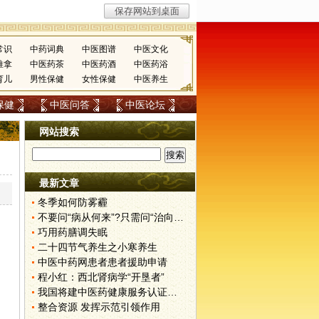
常识
中药词典
中医图谱
中医文化
推拿
中医药茶
中医药酒
中医药浴
育儿
男性保健
女性保健
中医养生
保健
中医问答
中医论坛
网站搜索
最新文章
冬季如何防雾霾
不要问“病从何来”?只需问“治向何去”?
巧用药膳调失眠
二十四节气养生之小寒养生
中医中药网患者患者援助申请
程小红：西北肾病学“开垦者”
我国将建中医药健康服务认证体系
整合资源 发挥示范引领作用