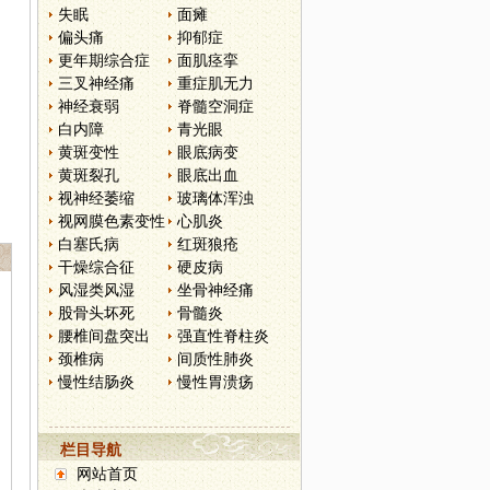
失眠
面瘫
偏头痛
抑郁症
更年期综合症
面肌痉挛
三叉神经痛
重症肌无力
神经衰弱
脊髓空洞症
白内障
青光眼
黄斑变性
眼底病变
黄斑裂孔
眼底出血
视神经萎缩
玻璃体浑浊
视网膜色素变性
心肌炎
白塞氏病
红斑狼疮
干燥综合征
硬皮病
风湿类风湿
坐骨神经痛
股骨头坏死
骨髓炎
腰椎间盘突出
强直性脊柱炎
颈椎病
间质性肺炎
慢性结肠炎
慢性胃溃疡
栏目导航
网站首页