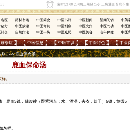
今名医
药材市场
中医简史
中医书籍
中医新闻
望闻问切
中药
方秘方
中医拔罐
中医膏药
中医刮痧
中医火疗
中医气功
中医
医针灸
自然疗法
中医丰胸
中医减肥
中医美容
老年保健
中医
疑难杂症
中医信息
中医常识
中医特色
中医
方剂L
--> 鹿血保命汤
鹿血保命汤
灰样。
钱，鹿血3钱，佛袈纱（即
紫河车
；水、酒浸，去衣，焙干）5钱，黄耆5
如灰样。