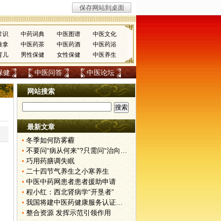
常识
中药词典
中医图谱
中医文化
推拿
中医药茶
中医药酒
中医药浴
育儿
男性保健
女性保健
中医养生
保健
中医问答
中医论坛
网站搜索
最新文章
冬季如何防雾霾
不要问“病从何来”?只需问“治向何去”?
巧用药膳调失眠
二十四节气养生之小寒养生
中医中药网患者患者援助申请
程小红：西北肾病学“开垦者”
我国将建中医药健康服务认证体系
整合资源 发挥示范引领作用