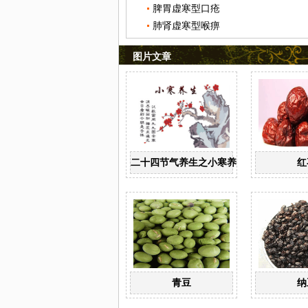
脾胃虚寒型口疮
肺肾虚寒型喉痹
图片文章
二十四节气养生之小寒养生
红
青豆
纳