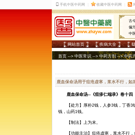
古
偏
中
网站首页
疾病大全
首页
-->
中医常识
-->
中药方剂
-->
中药
鹿血保命汤用于痘疮虚寒，浆水不行，如
鹿血保命汤--《痘疹仁端录》卷十四
【处方】
厚朴
2钱，
人参
3钱，
丁香
3
钱，
山药
1钱。
【制法】上为末。
【功能主治】痘疮虚寒，浆水不行，