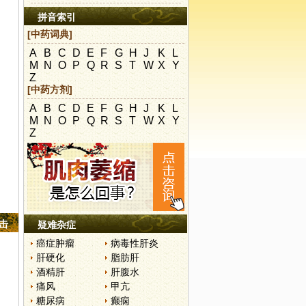
拼音索引
[中药词典]
A
B
C
D
E
F
G
H
J
K
L
M
N
O
P
Q
R
S
T
W
X
Y
Z
[中药方剂]
A
B
C
D
E
F
G
H
J
K
L
M
N
O
P
Q
R
S
T
W
X
Y
Z
点击
疑难杂症
癌症肿瘤
病毒性肝炎
肝硬化
脂肪肝
酒精肝
肝腹水
痛风
甲亢
糖尿病
癫痫