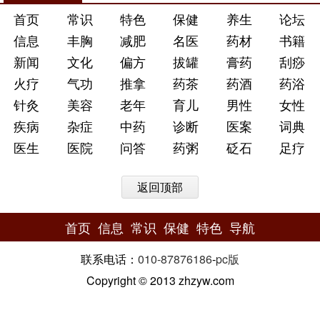
首页
常识
特色
保健
养生
论坛
信息
丰胸
减肥
名医
药材
书籍
新闻
文化
偏方
拔罐
膏药
刮痧
火疗
气功
推拿
药茶
药酒
药浴
针灸
美容
老年
育儿
男性
女性
疾病
杂症
中药
诊断
医案
词典
医生
医院
问答
药粥
砭石
足疗
返回顶部
首页
信息
常识
保健
特色
导航
联系电话：
010-87876186
-
pc版
Copyright © 2013 zhzyw.com