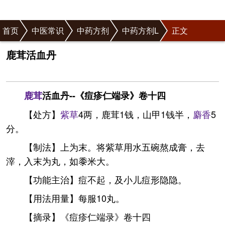
首页
中医常识
中药方剂
中药方剂L
正文
鹿茸活血丹
鹿茸
活血丹--《痘疹仁端录》卷十四
【处方】
紫草
4两，鹿茸1钱，山甲1钱半，
麝香
5
分。
【制法】上为末。将紫草用水五碗熬成膏，去
滓，入末为丸，如黍米大。
【功能主治】痘不起，及小儿痘形隐隐。
【用法用量】每服10丸。
【摘录】《痘疹仁端录》卷十四