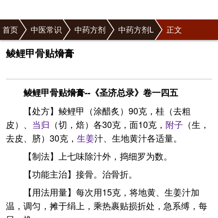
首页
中医常识
中药方剂
中药方剂L
正文
鲮鲤甲骨贴熁膏
鲮鲤甲骨贴熁膏--《圣济总录》卷一四五
【处方】鲮鲤甲（涂醋炙）90克，桂（去粗
皮）、
当归
（切，焙）各30克，面10克，
附子
（生，
去皮、脐）30克，
生姜
汁、生地黄汁各适量。
【制法】上七味除汁外，捣细罗为数。
【功能主治】接骨。治骨折。
【用法用量】每次用15克，将地黄、生姜汁加
温，调匀，摊于绢上，乘热裹贴损折处，急系缚，每