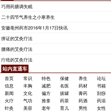
巧用药膳调失眠
二十四节气养生之小寒养生
安徽亳州药市2016年1月17日快讯
痹证的艾灸疗法
腰痛的艾灸疗法
疔疮的艾灸疗法
站内直通车
首页
常识
特色
保健
养生
论坛
信息
丰胸
减肥
名医
药材
书籍
新闻
文化
偏方
拔罐
膏药
刮痧
火疗
气功
推拿
药茶
药酒
药浴
针灸
美容
老年
育儿
男性
女性