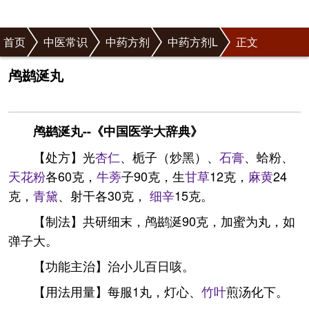
首页
中医常识
中药方剂
中药方剂L
正文
鸬鹚涎丸
鸬鹚涎丸--《中国医学大辞典》
【处方】光
杏仁
、栀子（炒黑）、
石膏
、蛤粉、
天花粉
各60克，
牛蒡
子90克，生
甘草
12克，
麻黄
24
克，
青黛
、射干各30克，
细辛
15克。
【制法】共研细末，鸬鹚涎90克，加蜜为丸，如
弹子大。
【功能主治】治小儿百日咳。
【用法用量】每服1丸，灯心、
竹叶
煎汤化下。