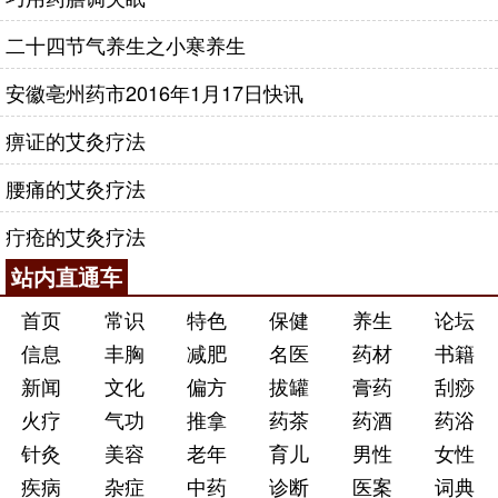
二十四节气养生之小寒养生
安徽亳州药市2016年1月17日快讯
痹证的艾灸疗法
腰痛的艾灸疗法
疔疮的艾灸疗法
站内直通车
首页
常识
特色
保健
养生
论坛
信息
丰胸
减肥
名医
药材
书籍
新闻
文化
偏方
拔罐
膏药
刮痧
火疗
气功
推拿
药茶
药酒
药浴
针灸
美容
老年
育儿
男性
女性
疾病
杂症
中药
诊断
医案
词典