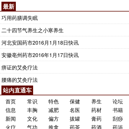
最新
巧用药膳调失眠
二十四节气养生之小寒养生
河北安国药市2016月1月18日快讯
安徽亳州药市2016年1月17日快讯
痹证的艾灸疗法
腰痛的艾灸疗法
站内直通车
首页
常识
特色
保健
养生
论坛
信息
丰胸
减肥
名医
药材
书籍
新闻
文化
偏方
拔罐
膏药
刮痧
火疗
气功
推拿
药茶
药酒
药浴