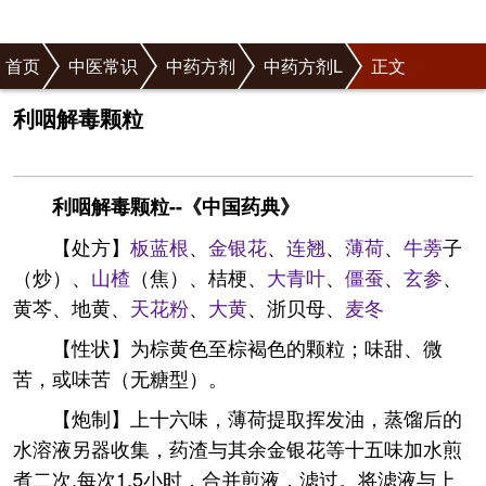
首页
中医常识
中药方剂
中药方剂L
正文
利咽解毒颗粒
利咽解毒颗粒--《中国药典》
【处方】
板蓝根
、
金银花
、
连翘
、
薄荷
、
牛蒡
子
（炒）、
山楂
（焦）、桔梗、
大青叶
、
僵蚕
、
玄参
、
黄芩、地黄、
天花粉
、
大黄
、浙贝母、
麦冬
【性状】为棕黄色至棕褐色的颗粒；味甜、微
苦，或味苦（无糖型）。
【炮制】上十六味，薄荷提取挥发油，蒸馏后的
水溶液另器收集，药渣与其余金银花等十五味加水煎
煮二次,每次1.5小时，合并煎液，滤过。将滤液与上