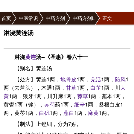
首页
中医常识
中药方剂
中药方剂L
正文
淋浇黄连汤
淋浇
黄连
汤--《圣惠》卷六十一
【别名】黄连汤
【处方】黄连1两，
地骨皮
1两，
羌活
1两，
防风
1
两（去芦头），木通1两，
甘草
1两，
白芷
1两，川
大
黄
1两，狼牙1两，川升麻1两，
莽草
1两，藁本1两，
黄耆1两（锉），
赤芍
药1两，
细辛
1两，桑根白皮1
两，黄芩1两，
白矾
1两，
葱白
1两，
麻黄
1两。
【制法】上锉细，分为7贴。