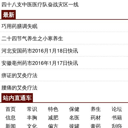
四十八支中医医疗队奋战灾区一线
最新
巧用药膳调失眠
二十四节气养生之小寒养生
河北安国药市2016月1月18日快讯
安徽亳州药市2016年1月17日快讯
痹证的艾灸疗法
腰痛的艾灸疗法
站内直通车
首页
常识
特色
保健
养生
论坛
信息
丰胸
减肥
名医
药材
书籍
新闻
文化
偏方
拔罐
膏药
刮痧