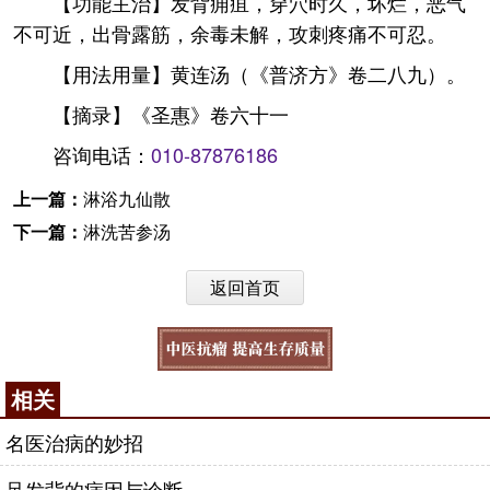
【功能主治】发背痈疽，穿穴时久，坏烂，恶气
不可近，出骨露筋，余毒未解，攻刺疼痛不可忍。
【用法用量】黄连汤（《普济方》卷二八九）。
【摘录】《圣惠》卷六十一
咨询电话：
010-87876186
上一篇：
淋浴九仙散
下一篇：
淋洗苦参汤
返回首页
相关
名医治病的妙招
足发背的病因与诊断