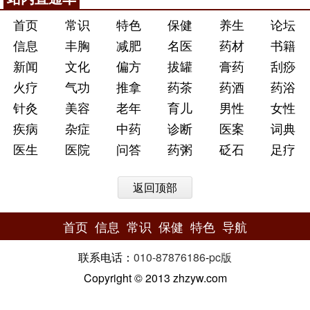
首页
常识
特色
保健
养生
论坛
信息
丰胸
减肥
名医
药材
书籍
新闻
文化
偏方
拔罐
膏药
刮痧
火疗
气功
推拿
药茶
药酒
药浴
针灸
美容
老年
育儿
男性
女性
疾病
杂症
中药
诊断
医案
词典
医生
医院
问答
药粥
砭石
足疗
返回顶部
首页
信息
常识
保健
特色
导航
联系电话：
010-87876186
-
pc版
Copyright © 2013 zhzyw.com