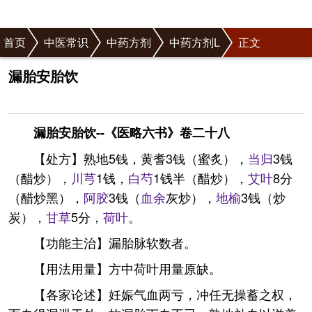
首页
中医常识
中药方剂
中药方剂L
正文
漏胎安胎饮
漏胎安胎饮--《医略六书》卷二十八
【处方】熟地5钱，黄耆3钱（蜜炙），
当归
3钱
（醋炒），
川芎
1钱，
白芍
1钱半（醋炒），
艾叶
8分
（醋炒黑），
阿胶
3钱（
血余
灰炒），
地榆
3钱（炒
炭），
甘草
5分，
荷叶
。
【功能主治】漏胎脉软数者。
【用法用量】方中荷叶用量原缺。
【各家论述】妊娠气血两亏，冲任无操蓄之权，