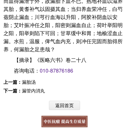
而血得漏泄于外，故漏胎下血不已。熟地补血以滋养
其胎，黄耆补气以固摄其血；当归养血荣冲任，白芍
蔹阴止漏血；川芎行血海以升阳，阿胶补阴血以安
胎；艾叶振冲任之阳，阳密则漏血自止；荷叶举阳明
之阳，阳举则陷下可回；甘草缓中和胃；地榆涩血止
漏。水煎，温服，俾气血内充，则冲任完固而胎得所
养，何漏胎之足患哉？
【摘录】《医略六书》卷二十八
咨询电话：
010-87876186
上一篇：
漏胎汤
下一篇：
漏管内消丸
返回首页