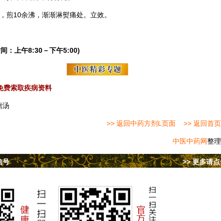
，煎10余沸，渐渐淋熨痛处。立效。
间：上午8:30－下午5:00)
免费索取疾病资料
藭汤
>> 返回中药方剂L页面
>> 返回首页
中医中药网
整理
信号
>> 更多请