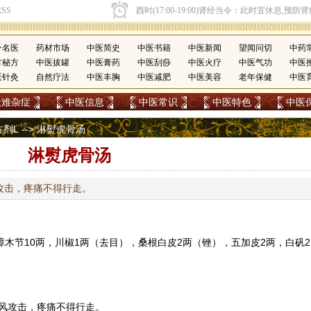
今名医
药材市场
中医简史
中医书籍
中医新闻
望闻问切
中药
方秘方
中医拔罐
中医膏药
中医刮痧
中医火疗
中医气功
中医
医针灸
自然疗法
中医丰胸
中医减肥
中医美容
老年保健
中医
疑难杂症
中医信息
中医常识
中医特色
中医
方剂L
--> 淋熨虎骨汤
淋熨虎骨汤
攻击，疼痛不得行走。
樟木节10两，川椒1两（去目），桑根白皮2两（锉），
五加皮
2两，
白矾
2
风攻击，疼痛不得行走。