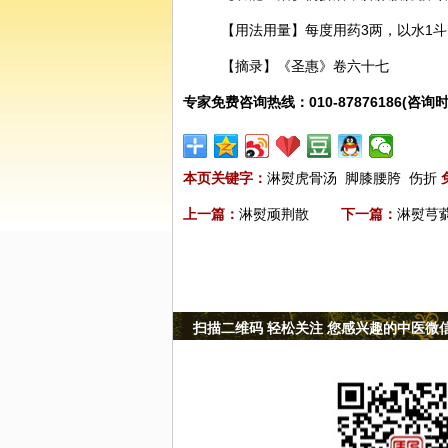
【用法用量】每度用药3两，以水1斗
【摘录】《圣惠》卷六十七
专家免费咨询热线：010-87876186(咨询时
本页关键字：
淋熨虎骨汤
脚膝腰胯
伤折
上一篇：
淋熨顽荆散
下一篇：
淋熨芎
扫描二维码 轻松关注 您感兴趣的中医微