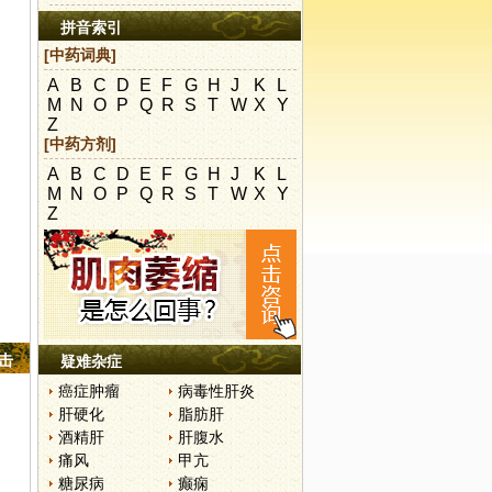
拼音索引
[中药词典]
A
B
C
D
E
F
G
H
J
K
L
M
N
O
P
Q
R
S
T
W
X
Y
Z
[中药方剂]
A
B
C
D
E
F
G
H
J
K
L
M
N
O
P
Q
R
S
T
W
X
Y
Z
点击
疑难杂症
癌症肿瘤
病毒性肝炎
肝硬化
脂肪肝
酒精肝
肝腹水
痛风
甲亢
糖尿病
癫痫