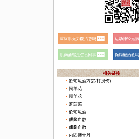
相关链接
欲蛇龟酒方(跌打损伤)
闹羊花
闹羊花
莙荙菜
欱蛇龟酒
麒麟血散
麒麟血散
内固接骨丹