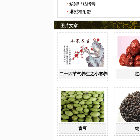
鲮鲤甲贴熁膏
淋熨桂附散
图片文章
二十四节气养生之小寒养生
红
青豆
纳