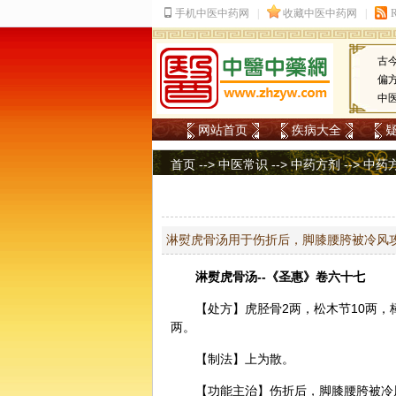
古
偏
中
网站首页
疾病大全
首页
-->
中医常识
-->
中药方剂
-->
中药
淋熨虎骨汤用于伤折后，脚膝腰胯被冷风
淋熨
虎骨
汤--《圣惠》卷六十七
【处方】虎胫骨2两，松木节10两，
两。
【制法】上为散。
【功能主治】伤折后，脚膝腰胯被冷