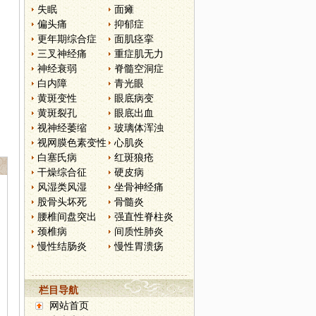
失眠
面瘫
偏头痛
抑郁症
更年期综合症
面肌痉挛
三叉神经痛
重症肌无力
神经衰弱
脊髓空洞症
白内障
青光眼
黄斑变性
眼底病变
黄斑裂孔
眼底出血
视神经萎缩
玻璃体浑浊
视网膜色素变性
心肌炎
白塞氏病
红斑狼疮
干燥综合征
硬皮病
风湿类风湿
坐骨神经痛
股骨头坏死
骨髓炎
腰椎间盘突出
强直性脊柱炎
颈椎病
间质性肺炎
慢性结肠炎
慢性胃溃疡
栏目导航
网站首页