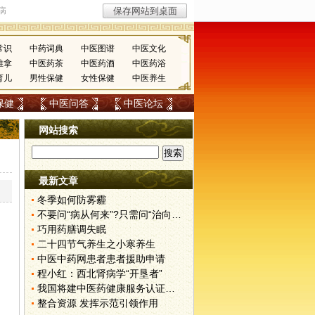
常识
中药词典
中医图谱
中医文化
推拿
中医药茶
中医药酒
中医药浴
育儿
男性保健
女性保健
中医养生
保健
中医问答
中医论坛
网站搜索
最新文章
冬季如何防雾霾
不要问“病从何来”?只需问“治向何去”?
巧用药膳调失眠
二十四节气养生之小寒养生
中医中药网患者患者援助申请
程小红：西北肾病学“开垦者”
我国将建中医药健康服务认证体系
整合资源 发挥示范引领作用