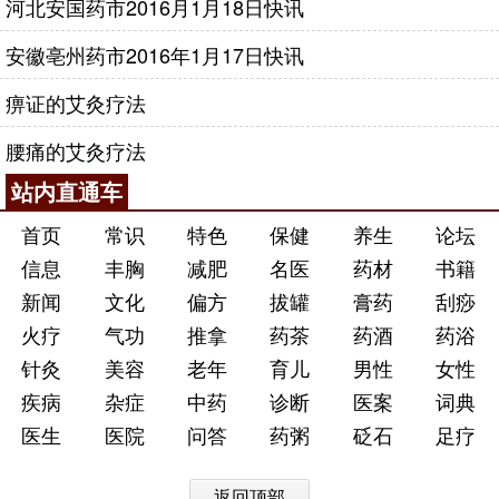
河北安国药市2016月1月18日快讯
安徽亳州药市2016年1月17日快讯
痹证的艾灸疗法
腰痛的艾灸疗法
站内直通车
首页
常识
特色
保健
养生
论坛
信息
丰胸
减肥
名医
药材
书籍
新闻
文化
偏方
拔罐
膏药
刮痧
火疗
气功
推拿
药茶
药酒
药浴
针灸
美容
老年
育儿
男性
女性
疾病
杂症
中药
诊断
医案
词典
医生
医院
问答
药粥
砭石
足疗
返回顶部