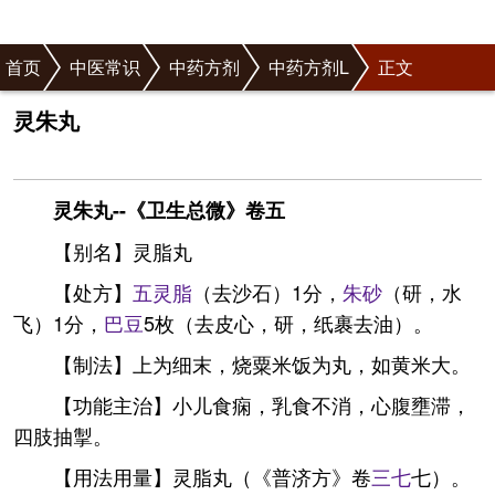
首页
中医常识
中药方剂
中药方剂L
正文
灵朱丸
灵朱丸--《卫生总微》卷五
【别名】灵脂丸
【处方】
五灵脂
（去沙石）1分，
朱砂
（研，水
飞）1分，
巴豆
5枚（去皮心，研，纸裹去油）。
【制法】上为细末，烧粟米饭为丸，如黄米大。
【功能主治】小儿食痫，乳食不消，心腹壅滞，
四肢抽掣。
【用法用量】灵脂丸（《普济方》卷
三七
七）。