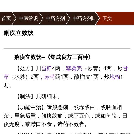
首页
中医常识
中药方剂
中药方剂L
正文
痢疾立效饮
痢疾立效饮--《集成良方三百种》
【处方】川
当归
4两，
罂粟壳
（炒黄）4两，炒
甘
草
（水炒）2两，
赤芍
药1两，酸榴皮1两，炒
地榆
1
两。
【制法】共研细末。
【功能主治】诸般恶痢，或赤或白，或脓血相
杂，里急后重，脐腹绞痛，或下五色，或如鱼脑，日
夜无度，或噤口不食，诸药不效者。