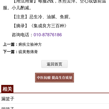
【用法用量】每服2钱，水煎去滓。空心或饭前温
服。小儿酌减。
【注意】忌生冷、油腻、鱼腥。
【摘录】《集成良方三百种》
咨询电话：
010-87876186
上一篇：
痢疾立验神方
下一篇：
硫黄敷痛膏
返回首页
相关
漏篮子
漏篮子