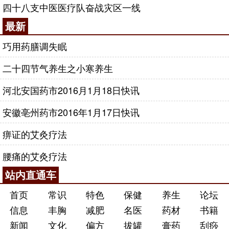
四十八支中医医疗队奋战灾区一线
最新
巧用药膳调失眠
二十四节气养生之小寒养生
河北安国药市2016月1月18日快讯
安徽亳州药市2016年1月17日快讯
痹证的艾灸疗法
腰痛的艾灸疗法
站内直通车
首页
常识
特色
保健
养生
论坛
信息
丰胸
减肥
名医
药材
书籍
新闻
文化
偏方
拔罐
膏药
刮痧