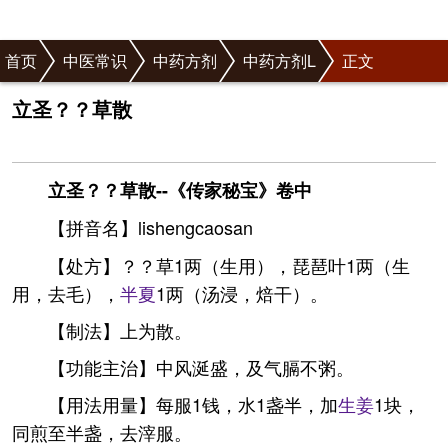
首页
中医常识
中药方剂
中药方剂L
正文
立圣？？草散
立圣？？草散--《传家秘宝》卷中
【拼音名】lishengcaosan
【处方】？？草1两（生用），琵琶叶1两（生
用，去毛），
半夏
1两（汤浸，焙干）。
【制法】上为散。
【功能主治】中风涎盛，及气膈不粥。
【用法用量】每服1钱，水1盏半，加
生姜
1块，
同煎至半盏，去滓服。