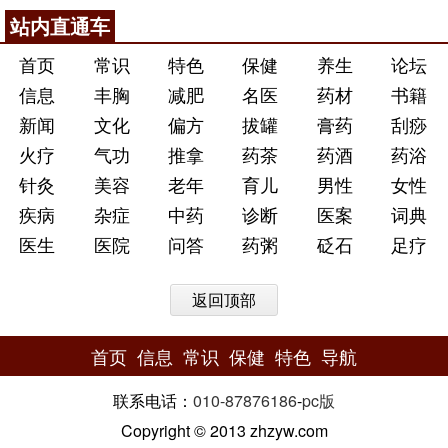
站内直通车
首页
常识
特色
保健
养生
论坛
信息
丰胸
减肥
名医
药材
书籍
新闻
文化
偏方
拔罐
膏药
刮痧
火疗
气功
推拿
药茶
药酒
药浴
针灸
美容
老年
育儿
男性
女性
疾病
杂症
中药
诊断
医案
词典
医生
医院
问答
药粥
砭石
足疗
返回顶部
首页
信息
常识
保健
特色
导航
联系电话：
010-87876186
-
pc版
Copyright © 2013 zhzyw.com