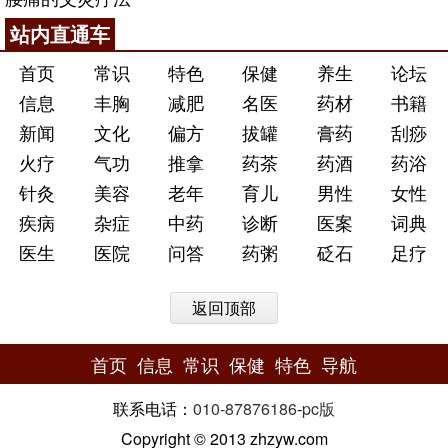
站内直通车
首页
常识
特色
保健
养生
论坛
信息
丰胸
减肥
名医
药材
书籍
新闻
文化
偏方
拔罐
膏药
刮痧
火疗
气功
推拿
药茶
药酒
药浴
针灸
美容
老年
育儿
男性
女性
疾病
杂症
中药
诊断
医案
词典
医生
医院
问答
药粥
砭石
足疗
返回顶部
首页
信息
常识
保健
特色
导航
联系电话：
010-87876186
-
pc版
Copyright © 2013 zhzyw.com