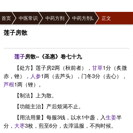
首页
中医常识
中药方剂
中药方剂L
正文
莲子房散
莲子
房散--《圣惠》卷七十九
【处方】莲子房2两（秋前者），
甘草
1分（炙微
赤，锉），
人参
1两（去芦头），门冬3分（去心），
芦根
1两（锉）。
【制法】上为散。
【功能主治】产后烦渴不止。
【用法用量】每服3钱，以水1中盏，入
生姜
半
分，
大枣
3枚，煎至6分，去滓温服，不拘时候。