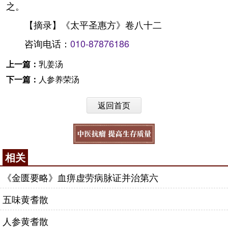
之。
【摘录】《太平圣惠方》卷八十二
咨询电话：
010-87876186
上一篇：
乳姜汤
下一篇：
人参养荣汤
返回首页
相关
《金匮要略》血痹虚劳病脉证并治第六
五味黄耆散
人参黄耆散