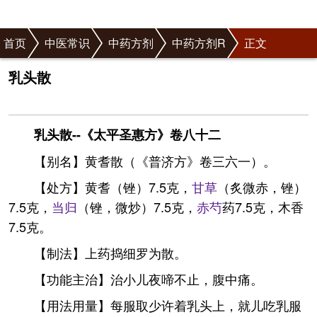
首页
中医常识
中药方剂
中药方剂R
正文
乳头散
乳头散--《太平圣惠方》卷八十二
【别名】黄耆散（《普济方》卷三六一）。
【处方】黄耆（锉）7.5克，
甘草
（炙微赤，锉）
7.5克，
当归
（锉，微炒）7.5克，
赤芍
药7.5克，木香
7.5克。
【制法】上药捣细罗为散。
【功能主治】治小儿夜啼不止，腹中痛。
【用法用量】每服取少许着乳头上，就儿吃乳服