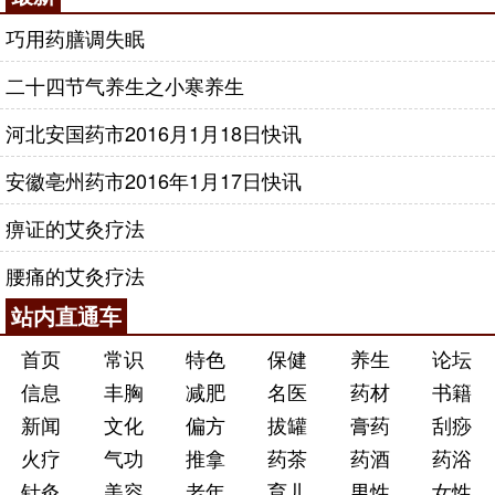
巧用药膳调失眠
二十四节气养生之小寒养生
河北安国药市2016月1月18日快讯
安徽亳州药市2016年1月17日快讯
痹证的艾灸疗法
腰痛的艾灸疗法
站内直通车
首页
常识
特色
保健
养生
论坛
信息
丰胸
减肥
名医
药材
书籍
新闻
文化
偏方
拔罐
膏药
刮痧
火疗
气功
推拿
药茶
药酒
药浴
针灸
美容
老年
育儿
男性
女性