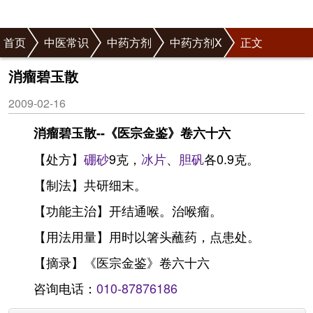
首页
中医常识
中药方剂
中药方剂X
正文
消瘤碧玉散
2009-02-16
消瘤碧玉散--《医宗金鉴》卷六十六
【处方】
硼砂
9克，
冰片
、
胆矾
各0.9克。
【制法】共研细末。
【功能主治】开结通喉。治喉瘤。
【用法用量】用时以箸头蘸药，点患处。
【摘录】《医宗金鉴》卷六十六
咨询电话：
010-87876186