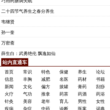
巧用药膳调失眠
二十四节气养生之春分养生
韦继贤
孙一奎
万密斋
薛生白：武勇绝伦 飘逸如仙
站内直通车
首页
常识
特色
保健
养生
论坛
信息
丰胸
减肥
名医
药材
书籍
新闻
文化
偏方
拔罐
膏药
刮痧
火疗
气功
推拿
药茶
药酒
药浴
针灸
美容
老年
育儿
男性
女性
疾病
杂症
中药
诊断
医案
词典