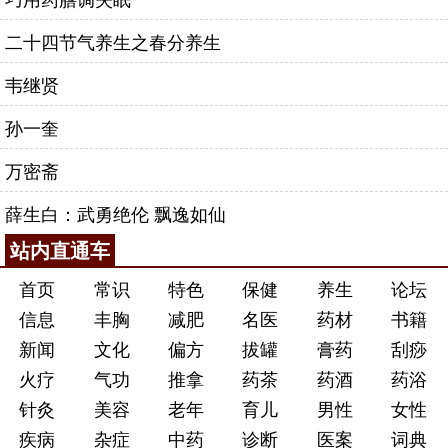
二十四节气养生之春分养生
韦继贤
孙一奎
万密斋
薛生白：武勇绝伦 飘逸如仙
站内直通车
首页
常识
特色
保健
养生
论坛
信息
丰胸
减肥
名医
药材
书籍
新闻
文化
偏方
拔罐
膏药
刮痧
火疗
气功
推拿
药茶
药酒
药浴
针灸
美容
老年
育儿
男性
女性
疾病
杂症
中药
诊断
医案
词典