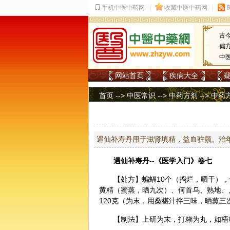
古
偏
中
网站首页
疾病大全
首页
-->
中医常识
-->
中药方剂
-->
中药
遇仙补寿丹用于滋肾填精，益血驻颜。治
遇仙补寿丹--《医学入门》卷七
【处方】蝙蝠10个（捣烂，晒干），
黄精
（蜜蒸，晒九次）、
何首乌
、熟地、
120克（为末，用桑椹汁拌三味，晒蒸三
【制法】上研为末，打糊为丸，如梧