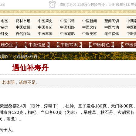
今名医
药材市场
中医简史
中医书籍
中医新闻
望闻问切
中药
方秘方
中医拔罐
中医膏药
中医刮痧
中医火疗
中医气功
中医
医针灸
自然疗法
中医丰胸
中医减肥
中医美容
老年保健
中医
疑难杂症
中医信息
中医常识
中医特色
中医
方剂Y
--> 遇仙补寿丹
遇仙补寿丹
年老体弱，诸般不足。
紫黑桑椹2.4升（取汁，滓晒干），
杜仲
、童子发各180克，天门冬90克
川椒各120克，
枸杞
、
当归
各60克（为末），
旱莲草
、秋石丹、玄胡索各
次，酒煮）。
桐子大。