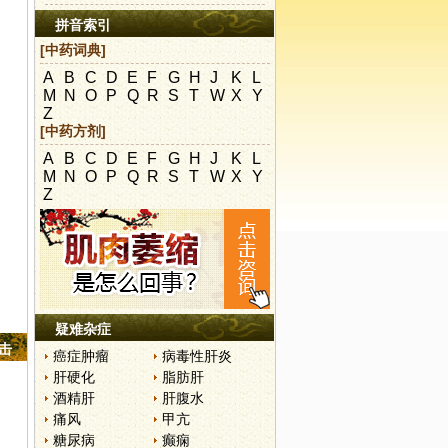
拼音索引
[中药词典]
A
B
C
D
E
F
G
H
J
K
L
M
N
O
P
Q
R
S
T
W
X
Y
Z
[中药方剂]
A
B
C
D
E
F
G
H
J
K
L
M
N
O
P
Q
R
S
T
W
X
Y
Z
疑难杂症
点击
癌症肿瘤
病毒性肝炎
肝硬化
脂肪肝
酒精肝
肝腹水
痛风
甲亢
糖尿病
癫痫