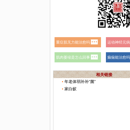
相关链接
年老体弱补补“菌”
家白蚁