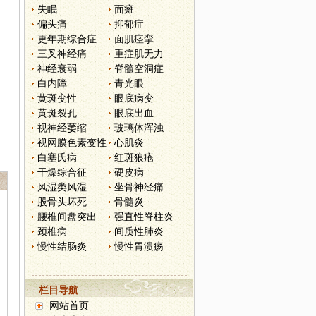
失眠
面瘫
偏头痛
抑郁症
更年期综合症
面肌痉挛
三叉神经痛
重症肌无力
神经衰弱
脊髓空洞症
白内障
青光眼
黄斑变性
眼底病变
黄斑裂孔
眼底出血
视神经萎缩
玻璃体浑浊
视网膜色素变性
心肌炎
白塞氏病
红斑狼疮
干燥综合征
硬皮病
风湿类风湿
坐骨神经痛
股骨头坏死
骨髓炎
腰椎间盘突出
强直性脊柱炎
颈椎病
间质性肺炎
慢性结肠炎
慢性胃溃疡
栏目导航
网站首页