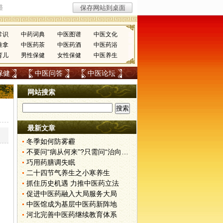
常识
中药词典
中医图谱
中医文化
推拿
中医药茶
中医药酒
中医药浴
育儿
男性保健
女性保健
中医养生
保健
中医问答
中医论坛
网站搜索
最新文章
冬季如何防雾霾
不要问“病从何来”?只需问“治向何去”?
巧用药膳调失眠
二十四节气养生之小寒养生
，
抓住历史机遇 力推中医药立法
促进中医药融入大局服务大局
中医馆成为基层中医药新阵地
河北完善中医药继续教育体系