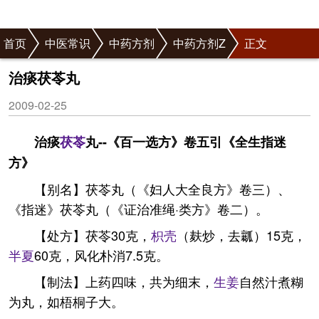
首页
中医常识
中药方剂
中药方剂Z
正文
治痰茯苓丸
2009-02-25
治痰
茯苓
丸--《百一选方》卷五引《全生指迷
方》
【别名】茯苓丸（《妇人大全良方》卷三）、
《指迷》茯苓丸（《证治准绳·类方》卷二）。
【处方】茯苓30克，
枳壳
（麸炒，去瓤）15克，
半夏
60克，风化朴消7.5克。
【制法】上药四味，共为细末，
生姜
自然汁煮糊
为丸，如梧桐子大。