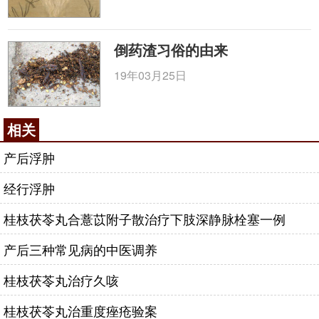
倒药渣习俗的由来
19年03月25日
相关
产后浮肿
经行浮肿
桂枝茯苓丸合薏苡附子散治疗下肢深静脉栓塞一例
产后三种常见病的中医调养
桂枝茯苓丸治疗久咳
桂枝茯苓丸治重度痤疮验案