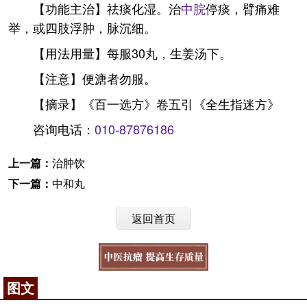
【功能主治】祛痰化湿。治
中脘
停痰，臂痛难
举，或四肢浮肿，脉沉细。
【用法用量】每服30丸，生姜汤下。
【注意】便溏者勿服。
【摘录】《百一选方》卷五引《全生指迷方》
咨询电话：
010-87876186
上一篇：
治肿饮
下一篇：
中和丸
返回首页
图文