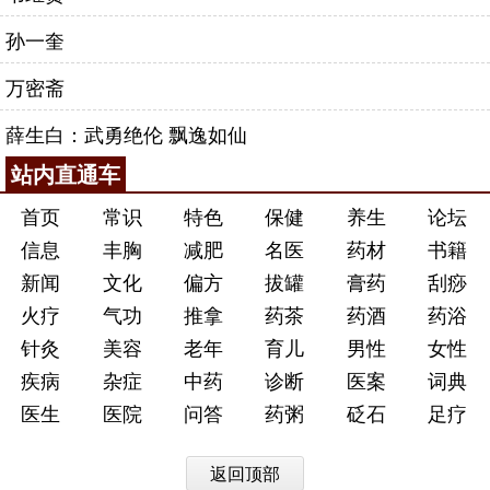
孙一奎
万密斋
薛生白：武勇绝伦 飘逸如仙
站内直通车
首页
常识
特色
保健
养生
论坛
信息
丰胸
减肥
名医
药材
书籍
新闻
文化
偏方
拔罐
膏药
刮痧
火疗
气功
推拿
药茶
药酒
药浴
针灸
美容
老年
育儿
男性
女性
疾病
杂症
中药
诊断
医案
词典
医生
医院
问答
药粥
砭石
足疗
返回顶部