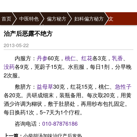
首页
中医特色
偏方秘方
妇科偏方秘方
正文
产后病偏方秘方
治产后恶露不绝方
2013-05-22
内服方：
丹参
60克，
桃仁
、
红花
各3克，
乳香
、
没药
各9克，茺蔚子15克。水煎服，每日1剂，分早晚
2次服。
敷脐方：
益母草
30克，红花15克，桃仁、
急性子
各20克。共研成细末，装瓶备用。每次取20克，用黄
酒少许调为糊状，敷于肚脐处，再用纱布包扎固定。
每日换药1次，5~7天为1个疗程。
咨询电话：
010-87876186
上一篇：
小柴胡汤加味治疗产后发热