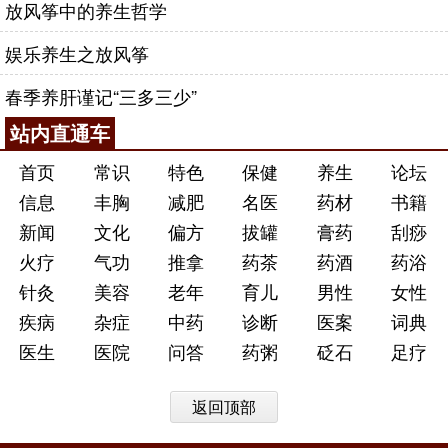
放风筝中的养生哲学
娱乐养生之放风筝
春季养肝谨记“三多三少”
站内直通车
首页
常识
特色
保健
养生
论坛
信息
丰胸
减肥
名医
药材
书籍
新闻
文化
偏方
拔罐
膏药
刮痧
火疗
气功
推拿
药茶
药酒
药浴
针灸
美容
老年
育儿
男性
女性
疾病
杂症
中药
诊断
医案
词典
医生
医院
问答
药粥
砭石
足疗
返回顶部