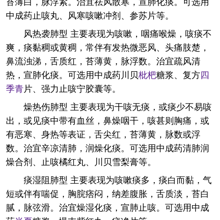
苔薄白，脉浮紧。治宜祛风散寒，宣肺化痰。可选用
中成药止咳丸、风寒咳嗽冲剂、参苏片等。
风热袭肺型 主要表现为咳嗽，咽痛喉燥，咳痰不
爽，痰黏稠或黄稠，常伴有发热微恶风、头痛肢楚，
鼻流浊涕，舌质红，苔薄黄，脉浮数。治宜疏风清
热，宣肺化痰。可选用中成药川贝
枇杷
糖浆、复方
四
季青
片、强力止咳宁胶囊等。
燥热伤肺型 主要表现为干咳无痰，或痰少不易咳
出，或见痰中带有血丝，鼻燥咽干，咳甚则胸痛，或
有恶寒、身热等表证，舌尖红，苔薄黄，脉数或浮
数。治宜辛凉清肺，润燥化痰。可选用中成药清肺润
燥合剂、止咳橘红丸、川贝雪梨膏等。
痰湿阻肺型 主要表现为咳嗽痰多，痰白而黏，气
短或伴有喘促，胸脘痞闷，纳差腹胀，舌质淡，苔白
腻，脉弦滑。治宜燥湿化痰，宣肺止咳。可选用中成