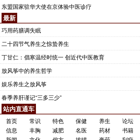
东盟国家驻华大使在京体验中医诊疗
最新
巧用药膳调失眠
二十四节气养生之惊蛰养生
丁甘仁：倡寒温经时统一 创近代中医教育
放风筝中的养生哲学
娱乐养生之放风筝
春季养肝谨记“三多三少”
站内直通车
首页
常识
特色
保健
养生
论坛
信息
丰胸
减肥
名医
药材
书籍
新闻
文化
偏方
拔罐
膏药
刮痧