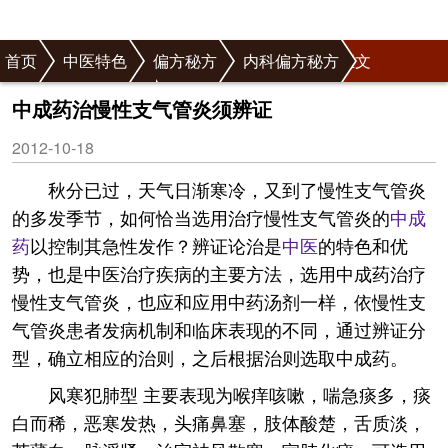
首页
中医特色
偏方秘方
内科偏方秘方
正文
呼吸系统偏方秘方
中成药治慢性支气管炎须辨证
2012-10-18
秋分已过，天气日渐寒冷，又到了慢性支气管炎
的多发季节，如何恰当选用治疗慢性支气管炎的
中成
药
以控制其急性发作？辨证论治是
中医
的特色和优
势，也是中医治疗疾病的主要方法，选用中成药治疗
慢性支气管炎，也应和应用中药汤剂一样，依慢性支
气管炎患者发病机制和临床表现的不同，通过辨证分
型，确立相应的治则，之后根据治则选取中成药。
风寒犯肺型 主要表现为喉痒咳嗽，喘急痰多，痰
白而稀，恶寒发热，头痛鼻塞，肢体酸楚，舌质淡，