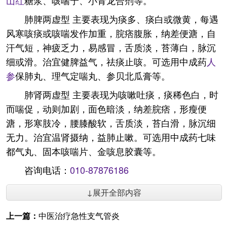
山红
糖浆、咳喘宁、小青龙合剂等。
肺脾两虚型 主要表现为痰多、痰白或微黄，每遇
风寒咳痰或咳喘发作加重，脘痞腹胀，纳差便溏，自
汗气短，神疲乏力，易感冒，舌质淡，苔薄白，脉沉
细或滑。治宜健脾益气，祛痰止咳。可选用中成药
人
参
保肺丸、理气定喘丸、参贝北瓜膏等。
肺肾两虚型 主要表现为咳嗽吐痰，痰稀色白，时
而喘促，动则加剧，面色暗淡，纳差脘痞，形瘦便
溏，形寒肢冷，腰膝酸软，舌质淡，苔白滑，脉沉细
无力。治宜温肾摄纳，益肺止嗽。可选用中成药七味
都气丸、固本咳喘片、金咳息胶囊等。
咨询电话：
010-87876186
↓展开全部内容
上一篇：
中医治疗急性支气管炎