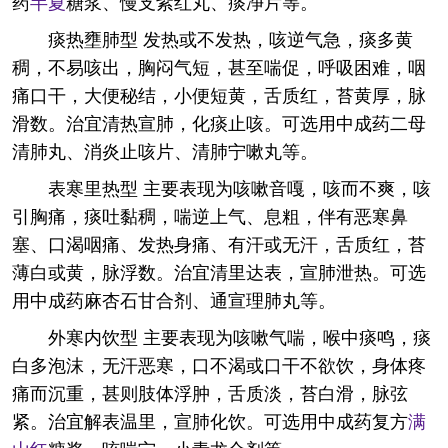
药
半夏
糖浆、慢支紫红丸、痰净片等。
痰热壅肺型 发热或不发热，咳逆气急，痰多黄
稠，不易咳出，胸闷气短，甚至喘促，呼吸困难，咽
痛口干，大便秘结，小便短黄，舌质红，苔黄厚，脉
滑数。治宜清热宣肺，化痰止咳。可选用中成药二母
清肺丸、消炎止咳片、清肺宁嗽丸等。
表寒里热型 主要表现为咳嗽音嘎，咳而不爽，咳
引胸痛，痰吐黏稠，喘逆上气、息粗，伴有恶寒鼻
塞、口渴咽痛、发热身痛、有汗或无汗，舌质红，苔
薄白或黄，脉浮数。治宜清里达表，宣肺泄热。可选
用中成药麻杏石甘合剂、通宣理肺丸等。
外寒内饮型 主要表现为咳嗽气喘，喉中痰鸣，痰
白多泡沫，无汗恶寒，口不渴或口干不欲饮，身体疼
痛而沉重，甚则肢体浮肿，舌质淡，苔白滑，脉弦
紧。治宜解表温里，宣肺化饮。可选用中成药复方
满